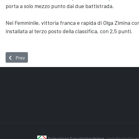
porta a solo mezzo punto dai due battistrada. 
Nel Femminile, vittoria franca e rapida di Olga Zimina cont
installata al terzo posto della classifica, con 2,5 punti. 
Previous article: Assoluto, un trio al comando; Femminile, domi
Prev
Federazione
Scacchistica Italiana
- Viale Regina Giovan