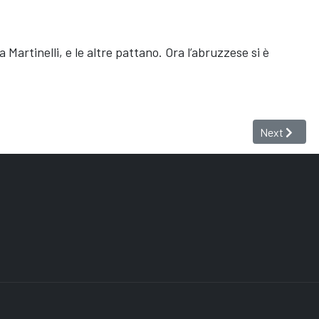
Martinelli, e le altre pattano. Ora l’abruzzese si è 
Next artic
Next