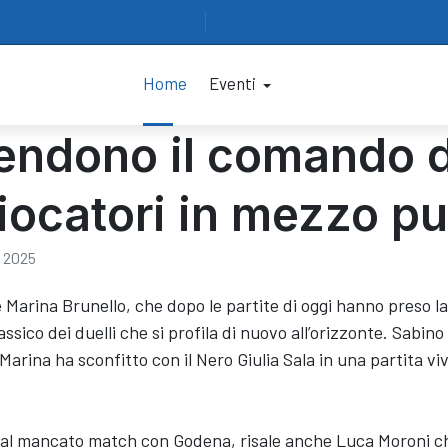
Home
Eventi
prendono il comando d
iocatori in mezzo p
 2025
arina Brunello, che dopo le partite di oggi hanno preso la gui
assico dei duelli che si profila di nuovo all’orizzonte. Sabin
rina ha sconfitto con il Nero Giulia Sala in una partita viv
uto al mancato match con Godena, risale anche Luca Moroni c