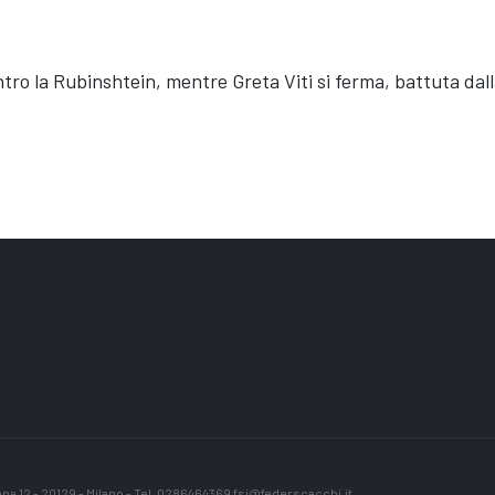
ro la Rubinshtein, mentre Greta Viti si ferma, battuta dalla 
nano Brunello e Zimina; Under 20: guidano Vincenti e Zito
na 12 - 20129 - Milano -
Tel. 0286464369 fsi@federscacchi.it