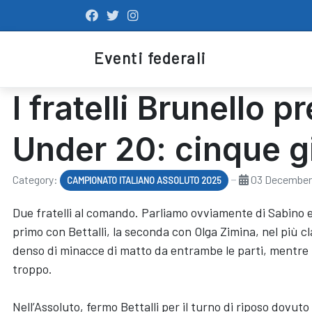
Eventi federali
I fratelli Brunello 
Under 20: cinque g
Category:
03 December
CAMPIONATO ITALIANO ASSOLUTO 2025
Due fratelli al comando. Parliamo ovviamente di Sabino e M
primo con Bettalli, la seconda con Olga Zimina, nel più cl
denso di minacce di matto da entrambe le parti, mentre Ma
troppo.
Nell’Assoluto, fermo Bettalli per il turno di riposo dov