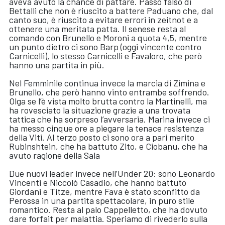
aveva avuto la chance di pattare. Passo falso di
Bettalli che non è riuscito a battere Paduano che, dal
canto suo, è riuscito a evitare errori in zeitnot e a
ottenere una meritata patta. Il senese resta al
comando con Brunello e Moroni a quota 4,5, mentre
un punto dietro ci sono Barp (oggi vincente contro
Carnicelli), lo stesso Carnicelli e Favaloro, che però
hanno una partita in più.
Nel Femminile continua invece la marcia di Zimina e
Brunello, che però hanno vinto entrambe soffrendo.
Olga se l’è vista molto brutta contro la Martinelli, ma
ha rovesciato la situazione grazie a una trovata
tattica che ha sorpreso l’avversaria. Marina invece ci
ha messo cinque ore a piegare la tenace resistenza
della Viti. Al terzo posto ci sono ora a pari merito
Rubinshtein, che ha battuto Zito, e Ciobanu, che ha
avuto ragione della Sala
Due nuovi leader invece nell’Under 20: sono Leonardo
Vincenti e Niccolò Casadio, che hanno battuto
Giordani e Titze, mentre Fava è stato sconfitto da
Perossa in una partita spettacolare, in puro stile
romantico. Resta al palo Cappelletto, che ha dovuto
dare forfait per malattia. Speriamo di rivederlo sulla