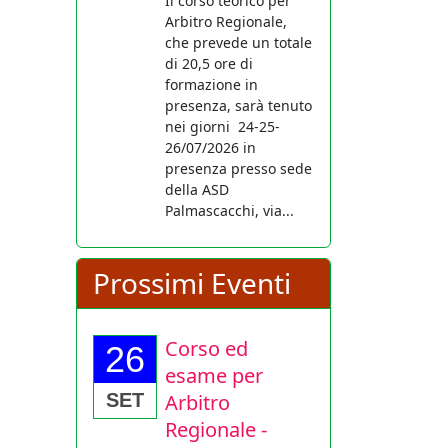
Il corso teorico per
Arbitro Regionale,
che prevede un totale
di 20,5 ore di
formazione in
presenza, sarà tenuto
nei giorni 24-25-
26/07/2026 in
presenza presso sede
della ASD
Palmascacchi, via...
Prossimi Eventi
Corso ed
26
esame per
Arbitro
SET
Regionale -