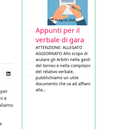
19 Aprile 2026
Appunti per il
verbale di gara
ATTENZIONE: ALLEGATO
AGGIORNATO Allo scopo di
aiutare gli Arbitri nella gestione
del torneo e nella compilazione
del relativo verbale,
pubblichiamo un utile
documento che va ad affiancarsi
alla...
 per
ni e
naliamo
a