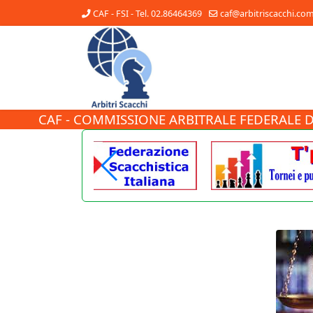
CAF - FSI - Tel. 02.86464369
caf@arbitriscacchi.co
CAF - COMMISSIONE ARBITRALE FEDERALE D