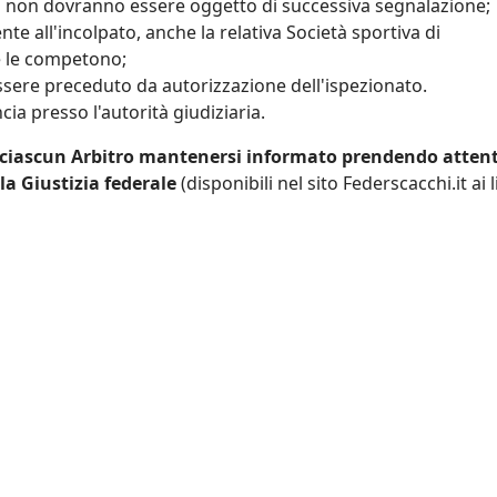
to non dovranno essere oggetto di successiva segnalazione;
te all'incolpato, anche la relativa Società sportiva di
e le competono;
ssere preceduto da autorizzazione dell'ispezionato.
ia presso l'autorità giudiziaria.
i ciascun Arbitro mantenersi informato prendendo atten
lla Giustizia federale
(disponibili nel sito Federscacchi.it ai 