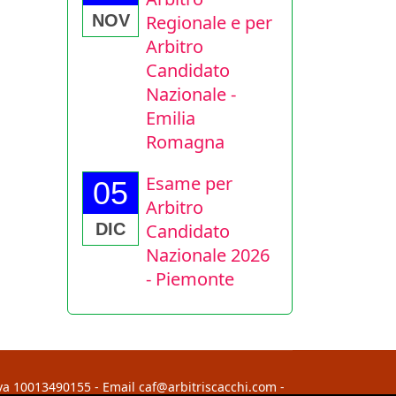
Regionale e per
NOV
Arbitro
Candidato
Nazionale -
Emilia
Romagna
Esame per
05
Arbitro
Candidato
DIC
Nazionale 2026
- Piemonte
Iva 10013490155 - Email caf@arbitriscacchi.com -