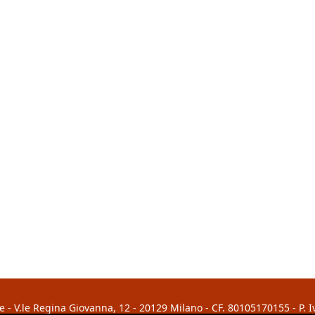
 - V.le Regina Giovanna, 12 - 20129 Milano - CF. 80105170155 - P. 