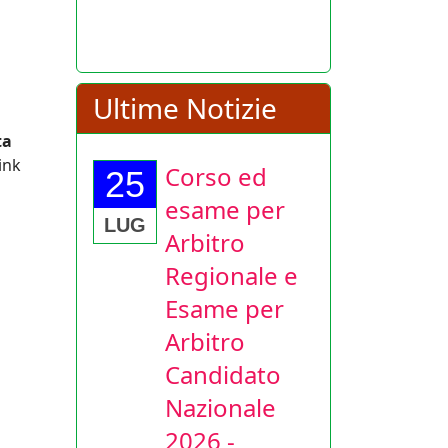
Ultime Notizie
ta
link
Corso ed
25
esame per
LUG
Arbitro
Regionale e
Esame per
Arbitro
Candidato
Nazionale
2026 -