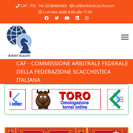
CAF - FSI - Tel. 02.86464369
caf@arbitriscacchi.com
Lun-Ven dalle 9.00 alle 17.00
CAF - COMMISSIONE ARBITRALE FEDERALE
DELLA FEDERAZIONE SCACCHISTICA
ITALIANA