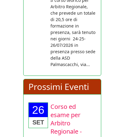
Il corso teorico per
Arbitro Regionale,
che prevede un totale
di 20,5 ore di
formazione in
presenza, sarà tenuto
nei giorni 24-25-
26/07/2026 in
presenza presso sede
della ASD
Palmascacchi, via...
Prossimi Eventi
Corso ed
26
esame per
Arbitro
SET
Regionale -