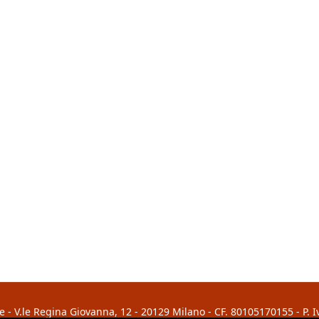
 - V.le Regina Giovanna, 12 - 20129 Milano - CF. 80105170155 - P. 