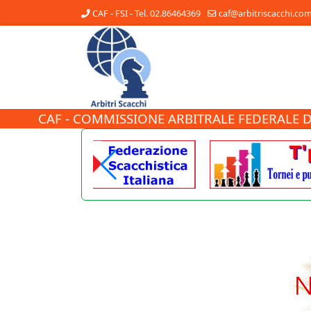
CAF - FSI - Tel. 02.86464369
caf@arbitriscacchi.co
CAF - COMMISSIONE ARBITRALE FEDERALE D