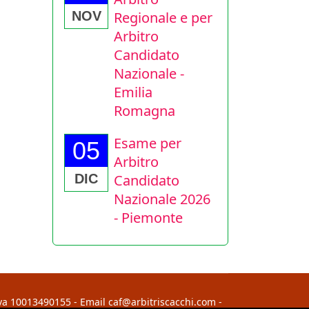
Regionale e per
NOV
Arbitro
Candidato
Nazionale -
Emilia
Romagna
Esame per
05
Arbitro
Candidato
DIC
Nazionale 2026
- Piemonte
Iva 10013490155 - Email caf@arbitriscacchi.com -