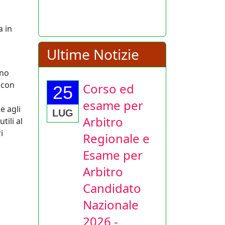
a in
Ultime Notizie
eno
 con
Corso ed
25
esame per
e agli
LUG
Arbitro
tili al
i
Regionale e
Esame per
Arbitro
Candidato
Nazionale
2026 -