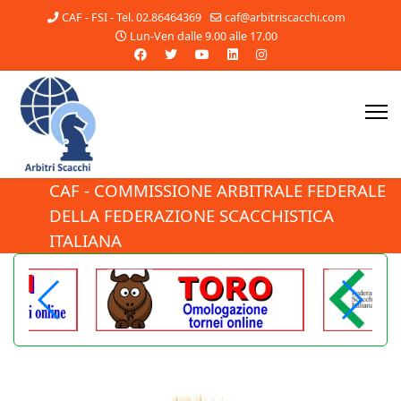
CAF - FSI - Tel. 02.86464369
caf@arbitriscacchi.com
Lun-Ven dalle 9.00 alle 17.00
CAF - COMMISSIONE ARBITRALE FEDERALE
DELLA FEDERAZIONE SCACCHISTICA
ITALIANA