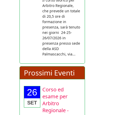
Il corso teorico per
Arbitro Regionale,
che prevede un totale
di 20,5 ore di
formazione in
presenza, sarà tenuto
nei giorni 24-25-
26/07/2026 in
presenza presso sede
della ASD
Palmascacchi, via...
Prossimi Eventi
Corso ed
26
esame per
Arbitro
SET
Regionale -