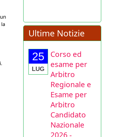
 un
 la
Ultime Notizie
Corso ed
25
esame per
.
LUG
Arbitro
Regionale e
Esame per
Arbitro
Candidato
Nazionale
2026 -