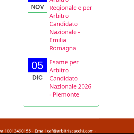
Regionale e per
NOV
Arbitro
Candidato
Nazionale -
Emilia
Romagna
Esame per
05
Arbitro
Candidato
DIC
Nazionale 2026
- Piemonte
Iva 10013490155 - Email caf@arbitriscacchi.com -