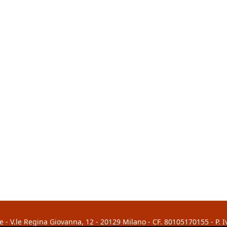
 - V.le Regina Giovanna, 12 - 20129 Milano - CF. 80105170155 - P. 