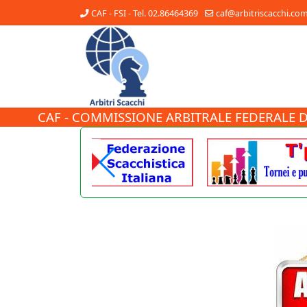
CAF - FSI - Tel. 02.86464369
caf@arbitriscacchi.co
CAF - COMMISSIONE ARBITRALE FEDERALE D