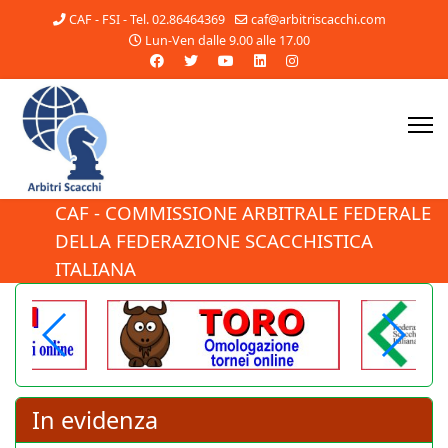
CAF - FSI - Tel. 02.86464369
caf@arbitriscacchi.com
Lun-Ven dalle 9.00 alle 17.00
CAF - COMMISSIONE ARBITRALE FEDERALE
DELLA FEDERAZIONE SCACCHISTICA
Pubblicato il nuovo
ITALIANA
Regolamento del
Settore Arbitrale!
Il Consiglio Federale ha approvato
il nuovo Regolamento del Settore
11 Luglio 2026
Arbitrale, che entra
immediatamente in vigore. Tutti
In evidenza
gli arbitri sono invitati a