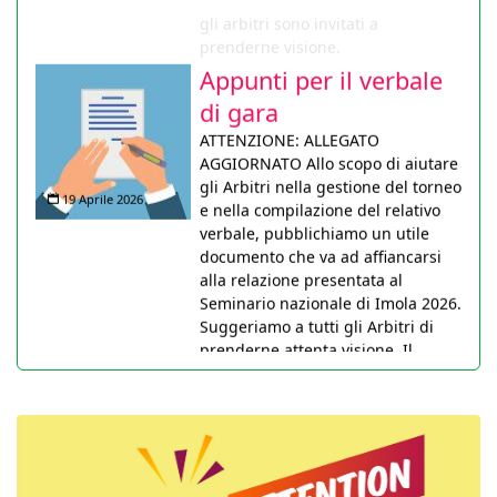
prenderne visione.
Appunti per il verbale
di gara
ATTENZIONE: ALLEGATO
AGGIORNATO Allo scopo di aiutare
gli Arbitri nella gestione del torneo
19 Aprile 2026
e nella compilazione del relativo
verbale, pubblichiamo un utile
documento che va ad affiancarsi
alla relazione presentata al
Seminario nazionale di Imola 2026.
Suggeriamo a tutti gli Arbitri di
prenderne attenta visione. Il
documento sarà anche pubblicato
nella pagina didattica non appena
tecnicamente possibile.