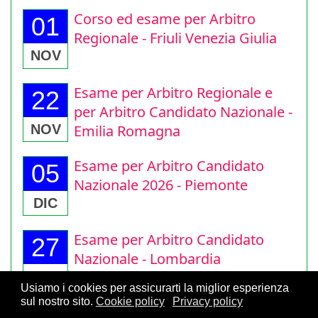
Corso ed esame per Arbitro
01
Regionale - Friuli Venezia Giulia
NOV
Esame per Arbitro Regionale e
22
per Arbitro Candidato Nazionale -
Emilia Romagna
NOV
Esame per Arbitro Candidato
05
Nazionale 2026 - Piemonte
DIC
Esame per Arbitro Candidato
27
Nazionale - Lombardia
Usiamo i cookies per assicurarti la miglior esperienza
DIC
sul nostro sito.
Cookie policy
Privacy policy