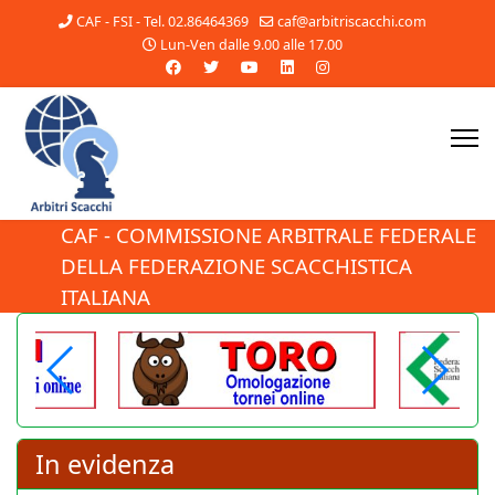
CAF - FSI - Tel. 02.86464369
caf@arbitriscacchi.com
Lun-Ven dalle 9.00 alle 17.00
CAF - COMMISSIONE ARBITRALE FEDERALE
DELLA FEDERAZIONE SCACCHISTICA
Pubblicato il nuovo
ITALIANA
Regolamento del
Settore Arbitrale!
Il Consiglio Federale ha approvato
il nuovo Regolamento del Settore
11 Luglio 2026
Arbitrale, che entra
immediatamente in vigore. Tutti
In evidenza
gli arbitri sono invitati a