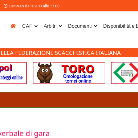
m
Lun-Ven dalle 9.00 alle 17.00
CAF
Arbitri
Documenti
Disponibilità e
ELLA FEDERAZIONE SCACCHISTICA ITALIANA
verbale di gara
IORNATO Allo scopo di aiutare gli Arbitri nella gestione del torn
cumento che va ad affiancarsi alla relazione presentata al Semina