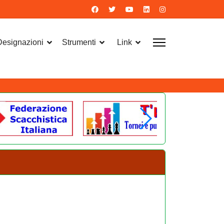
 Designazioni
Strumenti
Link
eo e nella compilazione del relativo verbale,
rio nazionale di Imola 2026. Suggeriamo a tutti