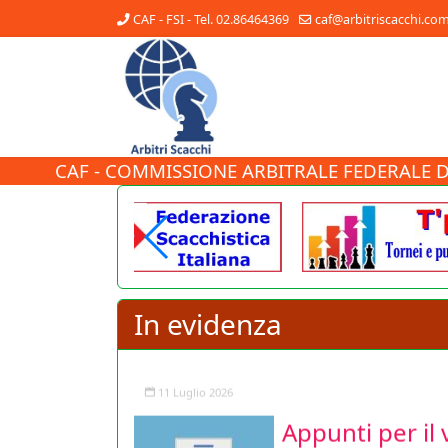
CAF - FSI - Tel. 02.86464369
caf@arbitriscacchi.co
CAF - COMMISSIONE ARBITRALE FEDERALE D
In evidenza
Appunti per il 
ATTENZIONE: ALLEGATO AGG
pubblichiamo un utile do