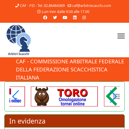
CAF - FSI - Tel. 02.86464369
caf@arbitriscacchi.com
Lun-Ven dalle 9.00 alle 17.00
CAF - COMMISSIONE ARBITRALE FEDERALE
DELLA FEDERAZIONE SCACCHISTICA
Pubblicato il nuovo
ITALIANA
Regolamento del
Settore Arbitrale!
Il Consiglio Federale ha approvato
il nuovo Regolamento del Settore
11 Luglio 2026
Arbitrale, che entra
immediatamente in vigore. Tutti
In evidenza
gli arbitri sono invitati a