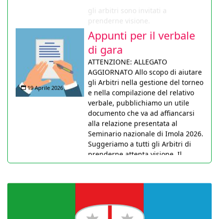
prenderne visione.
Appunti per il verbale
di gara
ATTENZIONE: ALLEGATO
AGGIORNATO Allo scopo di aiutare
gli Arbitri nella gestione del torneo
19 Aprile 2026
e nella compilazione del relativo
verbale, pubblichiamo un utile
documento che va ad affiancarsi
alla relazione presentata al
Seminario nazionale di Imola 2026.
Suggeriamo a tutti gli Arbitri di
prenderne attenta visione. Il
documento sarà anche pubblicato
nella pagina didattica non appena
tecnicamente possibile.