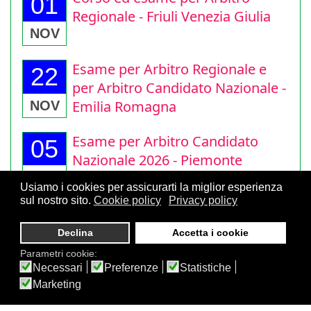
Corso ed esame per Arbitro
01
Regionale - Friuli Venezia Giulia
NOV
Esame per Arbitro Regionale e
22
per Arbitro Candidato Nazionale -
Emilia Romagna
NOV
Esame per Arbitro Candidato
05
Nazionale 2026 - Piemonte
Usiamo i cookies per assicurarti la miglior esperienza
DIC
sul nostro sito.
Cookie policy
Privacy policy
Declina
Accetta i cookie
Parametri cookie:
Necessari
416
Preferenze
Statistiche
© 2026 CAF - FSI - Commissione Arbitrale Federale - V.le
1.65s
34MB
Marketing
Regina Giovanna, 12 - 20129 Milano - CF. 80105170155 - P. Iva
10013490155 - Email caf@arbitriscacchi.com -
Privacy