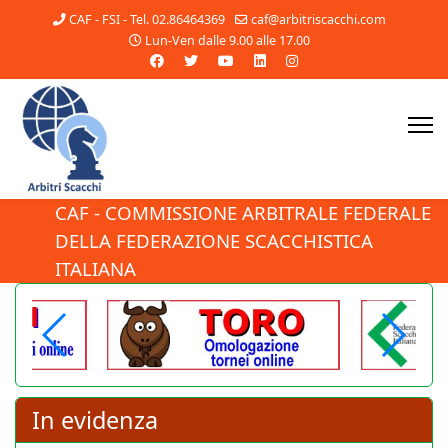
CAF - FSI - Tel. 02.86464369
caf@arbitriscacchi.com
Lun-Ven dalle 9.00 alle 17.00
CAF - COMMISSIONE ARBITRALE FEDERALE
DELLA FEDERAZIONE SCACCHISTICA
ITALIANA
In evidenza