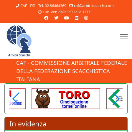
CAF - FSI - Tel. 02.86464369
caf@arbitriscacchi.com
Lun-Ven dalle 9.00 alle 17.00
CAF - COMMISSIONE ARBITRALE FEDERALE
DELLA FEDERAZIONE SCACCHISTICA
ITALIANA
In evidenza