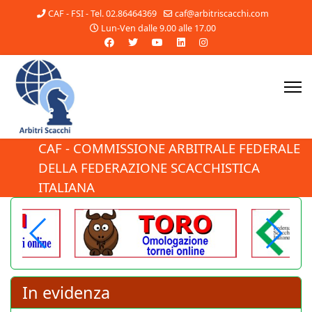
CAF - FSI - Tel. 02.86464369
caf@arbitriscacchi.com
Lun-Ven dalle 9.00 alle 17.00
CAF - COMMISSIONE ARBITRALE FEDERALE
DELLA FEDERAZIONE SCACCHISTICA
ITALIANA
In evidenza