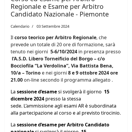
Regionale e Esame per Arbitro
Candidato Nazionale - Piemonte
Calendario
03 Settembre 2024
Il
corso teorico per Arbitro Regionale
, che
prevede un totale di 20 ore di formazione, sarà
tenuto nei giorni
5-6/10/2024
in presenza presso
l’A.S.D. Libero Torneificio del Borgo – c/o
Bocciofila “La Verdolina”, Via Battista Bena,
10/a – Torino
e nei giorni
8 e 9 ottobre 2024 ore
21.00
on-line secondo il programma allegato .
La
sessione d’esame
si svolgerà il giorno
15
dicembre 2024
presso la stessa
sede.
L’ammissione agli esami AR è subordinata
alla partecipazione al corso e al previsto tirocinio.
La
sessione d’esame per Arbitro Candidato
nazionale
si svolgerà il giorno
15