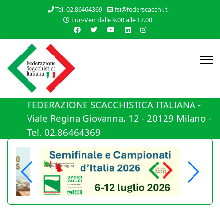
Tel. 02.86464369
fsi@federscacchi.it
Lun-Ven dalle 9.00 alle 17.00
FEDERAZIONE SCACCHISTICA ITALIANA -
Viale Regina Giovanna, 12 - 20129 Milano -
Tel. 02.86464369