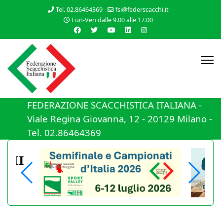
Tel. 02.86464369
fsi@federscacchi.it
Lun-Ven dalle 9.00 alle 17.00
FEDERAZIONE SCACCHISTICA ITALIANA -
Viale Regina Giovanna, 12 - 20129 Milano -
Tel. 02.86464369