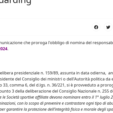
unicazione che proroga l'obbligo di nomina del responsab
2024
.
libera presidenziale n. 159/89, assunta in data odierna, an
dente del Consiglio dei ministri o dell'Autorità politica da 
colo 33, comma 6, del d.lgs. n. 36/221, si è provveduto a pror
 punto 3 della deliberazione del Consiglio Nazionale n. 255 d
e le Società sportive affiliate devono nominare entro il 1° luglio
inazioni, con lo scopo di prevenire e contrastare ogni tipo di ab
er garantire la protezione dell’integrità fisica e morale degli spor