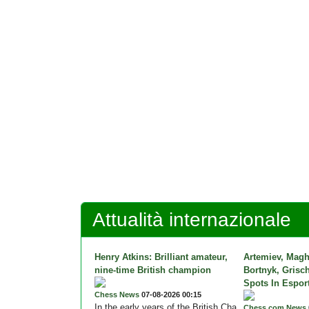
Attualità internazionale
Henry Atkins: Brilliant amateur,
Artemiev, Magh
nine-time British champion
Bortnyk, Grisc
Spots In Espor
Chess News
07-08-2026 00:15
In the early years of the British Cha
Chess.com News