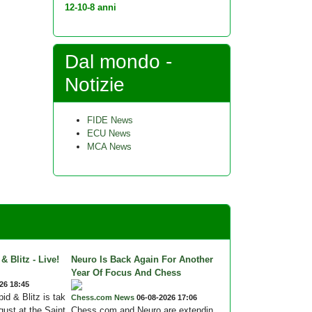
12-10-8 anni
Dal mondo -
Notizie
FIDE News
ECU News
MCA News
& Blitz - Live!
Neuro Is Back Again For Another
Year Of Focus And Chess
26 18:45
id & Blitz is tak
Chess.com News
06-08-2026 17:06
gust at the Saint
Chess.com and Neuro are extendin