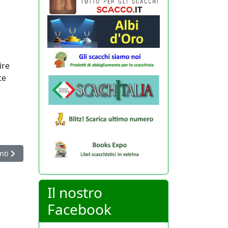
ire
te
icolo successivo: Resta solo un mese per adeguare gli statuti delle 
nti
Il nostro
Facebook