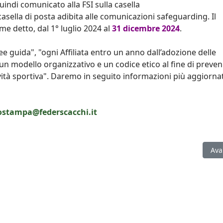
indi comunicato alla FSI sulla casella
casella di posta adibita alle comunicazioni safeguarding. Il
me detto, dal 1° luglio 2024 al
31 dicembre 2024
.
ee guida", "ogni Affiliata entro un anno dall’adozione delle
un modello organizzativo e un codice etico al fine di preven
tività sportiva". Daremo in seguito informazioni più aggiorna
iostampa@federscacchi.it
: i vincitori e i podi dei dodici tornei
Art
Ava