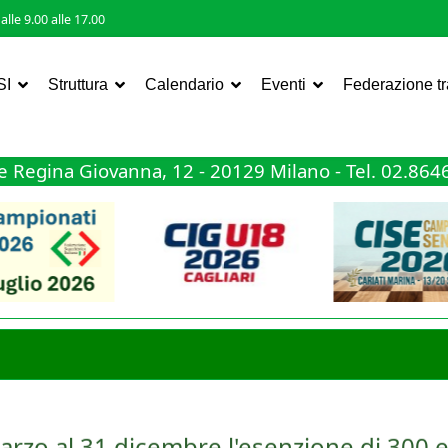
lle 9.00 alle 17.00
SI
Struttura
Calendario
Eventi
Federazione t
 Regina Giovanna, 12 - 20129 Milano - Tel. 02.86
arzo al 31 dicembre l'esenzione di 300 e
ta nella tassazione dei premi sportivi, ma questa volta a favore del