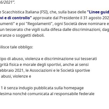
 36/2021”.
 Scacchistica Italiana (FSI), che, sulla base delle
"Linee gui
vi e di controllo"
approvate dal Presidente il 31 agosto 202
ocumenti" e poi "Regolamenti", ogni Società deve nominare 
e un tesserato che vigili sulla difesa dalle discriminazioni, dag
oranze o soggetti deboli.
lisce tale obbligo:
tipo di abuso, violenza e discriminazione sui tesserati
rità fisica e morale degli sportivi, anche ai sensi
 febbraio 2021, le Associazioni e le Società sportive
 abusi, violenze e
 1 è senza indugio pubblicata sulla homepage
 medesima nonché comunicata al responsabile federale