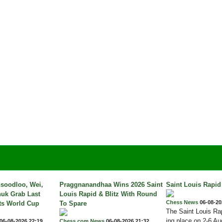
soodloo, Wei,
Praggnanandhaa Wins 2026 Saint
Saint Louis Rapid 
huk Grab Last
Louis Rapid & Blitz With Round
Chess News
06-08-20
ts World Cup
To Spare
The Saint Louis Rap
ing place on 2-6 Au
06-08-2026 22:19
Chess.com News
06-08-2026 21:32