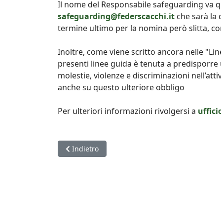
Il nome del Responsabile safeguarding va qu
safeguarding@federscacchi.it
che sarà la 
termine ultimo per la nomina però slitta, co
Inoltre, come viene scritto ancora nelle "Lin
presenti linee guida è tenuta a predisporre 
molestie, violenze e discriminazioni nell’at
anche su questo ulteriore obbligo
Per ulteriori informazioni rivolgersi a
uffic
Articolo precedente: Campionati italiani giovanili
Indietro