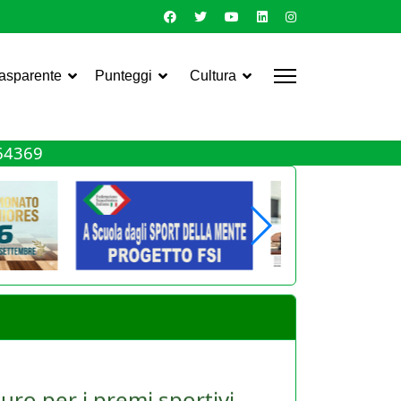
rasparente
Punteggi
Cultura
464369
uro per i premi sportivi
le Asd e dei giocatori. Torna infatti, ma