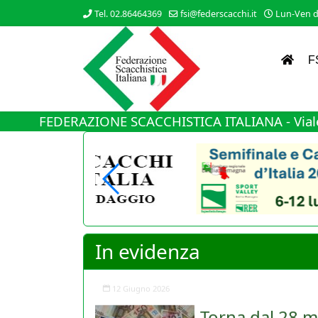
Tel. 02.86464369
fsi@federscacchi.it
Lun-Ven da
F
FEDERAZIONE SCACCHISTICA ITALIANA - Viale
In evidenza
Torna dal 28 m
Nuovo cambiamento di rot