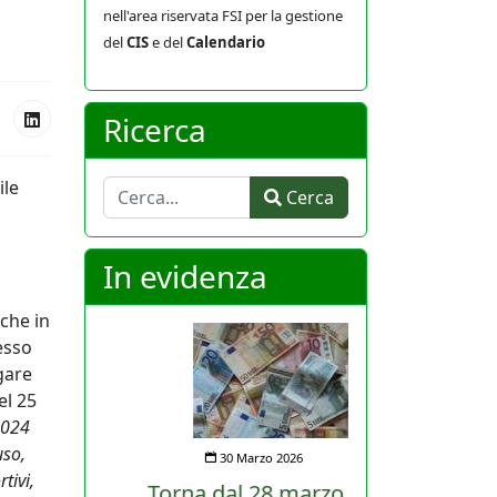
nell'area riservata FSI per la gestione
del
CIS
e del
Calendario
Ricerca
ile
Cerca
Cerca
In evidenza
che in
esso
ogare
el 25
 2024
uso,
30 Marzo 2026
tivi,
Torna dal 28 marzo al