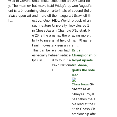
wick in Coventr
small tricks t
mpetition an
026 after he
y. The main ev
hat make trai
d Friday's qu
won August's
ent is a 9-round
ning clearer
arterfinals of
second Bulle
Swiss open wit
and more eff
the inaugural
t Brawl off th
h...
ective. One
FIDE World
e back of an
such feature
University Te
explosive 1
in ChessBas
am Champio
0/10 start. Pl
e´26 is the a
nship, the ori
aying more t
bility to inser
ginal field of
han 70 game
t null moves.
sixteen univ
s in...
This can be
ersities had
British
especially he
been reduce
Championship:
lpful in...
d to four: Ka
Royal upsets
zakh Nationa
McShane,
l...
grabs the sole
lead
Chess News
08-
08-2026 09:45
Shreyas Royal
has taken the s
ole lead at the B
ritish Chess Ch
ampionship afte