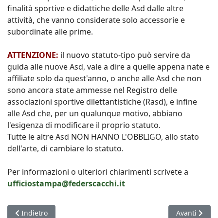
finalità sportive e didattiche delle Asd dalle altre
attività, che vanno considerate solo accessorie e
subordinate alle prime.
ATTENZIONE:
il nuovo statuto-tipo può servire da
guida alle nuove Asd, vale a dire a quelle appena nate e
affiliate solo da quest'anno, o anche alle Asd che non
sono ancora state ammesse nel Registro delle
associazioni sportive dilettantistiche (Rasd), e infine
alle Asd che, per un qualunque motivo, abbiano
l'esigenza di modificare il proprio statuto.
Tutte le altre Asd NON HANNO L'OBBLIGO, allo stato
dell'arte, di cambiare lo statuto.
Per informazioni o ulteriori chiarimenti scrivete a
ufficiostampa@federscacchi.it
Articolo precedente: Lazio Scacchi Campione d'Italia per la pr
Articolo succ
Indietro
Avanti