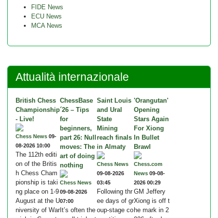
FIDE News
ECU News
MCA News
Attualità internazionale
British Chess
ChessBase
Saint Louis
'Orangutan'
Championship
´26 – Tips
and Ural
Opening
- Live!
for
State
Stars Again
beginners,
Mining
For Xiong
Chess News
09-
part 26: Null
reach finals
In Bullet
08-2026 10:00
moves: The
in Almaty
Brawl
The 112th editi
art of doing
on of the Britis
Chess News
Chess.com
nothing
h Chess Cham
09-08-2026
News
09-08-
pionship is taki
Chess News
03:45
2026 00:29
ng place on 1-9
Following thr
GM Jeffery
09-08-2026
August at the U
ee days of gr
Xiong is off t
07:00
niversity of War
It’s often the
oup-stage co
he mark in 2