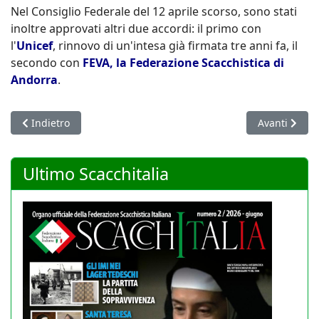
Nel Consiglio Federale del 12 aprile scorso, sono stati
inoltre approvati altri due accordi: il primo con
l'
Unicef
, rinnovo di un'intesa già firmata tre anni fa, il
secondo con
FEVA, la Federazione Scacchistica di
Andorra
.
Articolo precedente: +++ Torna l'esenzione dalla ritenuta sui 
Articolo succ
Indietro
Avanti
Ultimo Scacchitalia