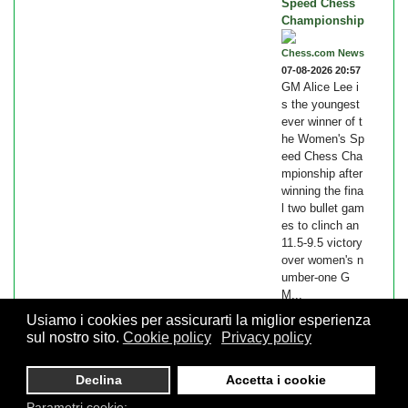
Speed Chess
Championship
Chess.com News
07-08-2026 20:57
GM Alice Lee i
s the youngest
ever winner of t
he Women's Sp
eed Chess Cha
mpionship after
winning the fina
l two bullet gam
es to clinch an
11.5-9.5 victory
over women's n
umber-one G
M...
Usiamo i cookies per assicurarti la miglior esperienza
sul nostro sito.
Cookie policy
Privacy policy
© 2026 FSI - Federazione Scacchistica Italiana - V.le Regina
Declina
Accetta i cookie
Giovanna, 12 - 20129 Milano - CF. 80105170155 - P. Iva
10013490155 - Email fsi@federscacchi.it - Tel. 02.86464369 -
Parametri cookie: