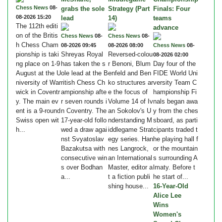
Chess News
08-
grabs the sole
Strategy (Part
Finals: Four
08-2026 15:20
lead
14)
teams
The 112th editi
advance
on of the Britis
Chess News
08-
Chess News
08-
h Chess Cham
08-2026 09:45
08-2026 08:00
Chess News
08-
pionship is taki
Shreyas Royal
Reversed-colou
08-2026 02:00
ng place on 1-9
has taken the s
r Benoni, Blum
Day four of the
August at the U
ole lead at the B
enfeld and Ben
FIDE World Uni
niversity of War
ritish Chess Ch
ko structures ar
versity Team C
wick in Coventr
ampionship afte
e the focus of
hampionship Fi
y. The main ev
r seven rounds i
Volume 14 of Iv
nals began awa
ent is a 9-round
n Coventry. The
an Sokolov's U
y from the ches
Swiss open wit
17-year-old follo
nderstanding M
sboard, as parti
h...
wed a draw agai
iddlegame Strat
cipants traded t
nst Svyatoslav
egy series. Han
he playing hall f
Bazakutsa with
nes Langrock,
or the mountain
consecutive win
an International
s surrounding A
s over Bodhan
Master, editor a
lmaty. Before t
a...
t a fiction publi
he start of...
shing house...
16-Year-Old
Alice Lee
Wins
Women's