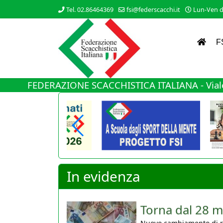
Tel. 02.86464369
fsi@federscacchi.it
Lun-Ven da
F
FEDERAZIONE SCACCHISTICA ITALIANA - Viale
In evidenza
Torna dal 28 m
Nuovo cambiamento di rot