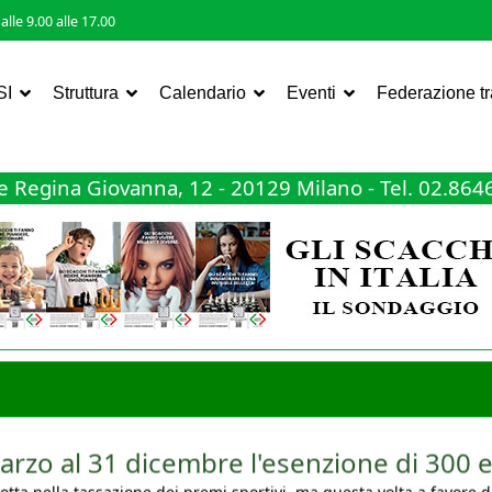
lle 9.00 alle 17.00
SI
Struttura
Calendario
Eventi
Federazione t
 Regina Giovanna, 12 - 20129 Milano - Tel. 02.86
arzo al 31 dicembre l'esenzione di 300 e
ta nella tassazione dei premi sportivi, ma questa volta a favore del