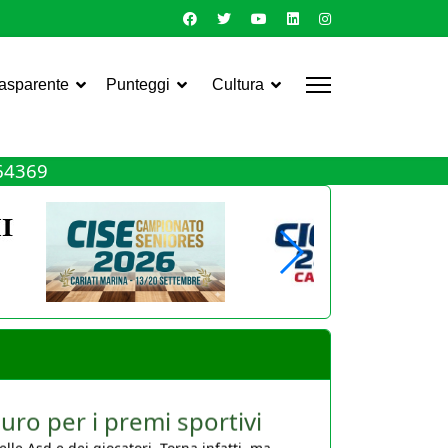
rasparente
Punteggi
Cultura
464369
uro per i premi sportivi
le Asd e dei giocatori. Torna infatti, ma