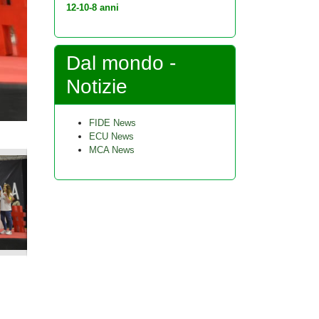
12-10-8 anni
Dal mondo -
Notizie
FIDE News
ECU News
MCA News