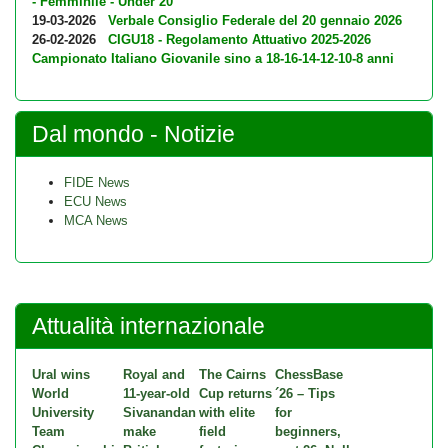
- Femminile - Under 20
19-03-2026
Verbale Consiglio Federale del 20 gennaio 2026
26-02-2026
CIGU18 - Regolamento Attuativo 2025-2026
Campionato Italiano Giovanile sino a 18-16-14-12-10-8 anni
Dal mondo - Notizie
FIDE News
ECU News
MCA News
Attualità internazionale
Ural wins
Royal and
The Cairns
ChessBase
World
11-year-old
Cup returns
´26 – Tips
University
Sivanandan
with elite
for
Team
make
field
beginners,