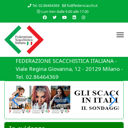
Tel. 02.86464369
fsi@federscacchi.it
Lun-Ven dalle 9.00 alle 17.00
FEDERAZIONE SCACCHISTICA ITALIANA -
Viale Regina Giovanna, 12 - 20129 Milano -
Tel. 02.86464369