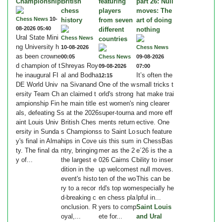
Championship
British
featuring
part 26: Null
chess
players
moves: The
Chess News
10-
history
from seven
art of doing
08-2026 05:40
different
nothing
Ural State Mini
Chess News
countries
ng University h
10-08-2026
Chess News
as been crowne
00:05
Chess News
09-08-2026
d champion of t
Shreyas Roy
09-08-2026
07:00
he inaugural FI
al and Bodha
It’s often the
12:15
DE World Univ
na Sivanand
One of the w
small tricks t
ersity Team Ch
an claimed t
orld's strong
hat make trai
ampionship Fin
he main title
est women's
ning clearer
als, defeating S
s at the 2026
super-tourna
and more eff
aint Louis Univ
British Ches
ments return
ective. One
ersity in Sunda
s Champions
s to Saint Lo
such feature
y's final in Alma
hips in Cove
uis this sum
in ChessBas
ty. The final da
ntry, bringing
mer as the 2
e´26 is the a
y of...
the largest e
026 Cairns C
bility to inser
dition in the
up welcomes
t null moves.
event's histo
ten of the wo
This can be
ry to a recor
rld's top wom
especially he
d-breaking c
en chess pla
lpful in...
onclusion. R
yers to comp
Saint Louis
oyal,...
ete for...
and Ural