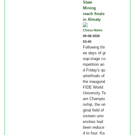
State
Mining
reach finals
in Almaty
Chess News
09-08-2026
03:45
Following thr
ee days of gr
oup-stage co
mpetition an
d Friday's qu
arterfinals of
the inaugural
FIDE World
University Te
am Champio
nship, the ori
ginal field of
sixteen univ
ersities had
been reduce
d to four: Ka