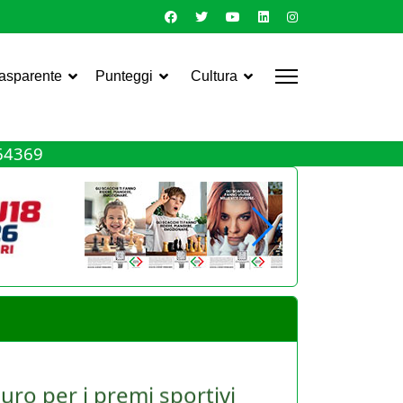
rasparente
Punteggi
Cultura
464369
uro per i premi sportivi
le Asd e dei giocatori. Torna infatti, ma