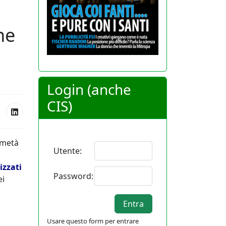
ne
Login (anche
CIS)
 metà
Utente:
izzati
Password:
ei
Usare questo form per entrare