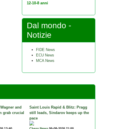
12-10-8 anni
Dal mondo -
Notizie
FIDE News
ECU News
MCA News
 Wagner and
Saint Louis Rapid & Blitz: Pragg
 grab crucial
still leads, Sindarov keeps up the
pace
26 13:40
Chess News
06-08-2026 11:00