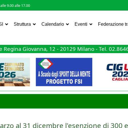
lle 9.00 alle 17.00
SI
Struttura
Calendario
Eventi
Federazione t
 Regina Giovanna, 12 - 20129 Milano - Tel. 02.86
arzo al 31 dicembre l'esenzione di 300 e
ta nella tassazione dei premi sportivi, ma questa volta a favore del