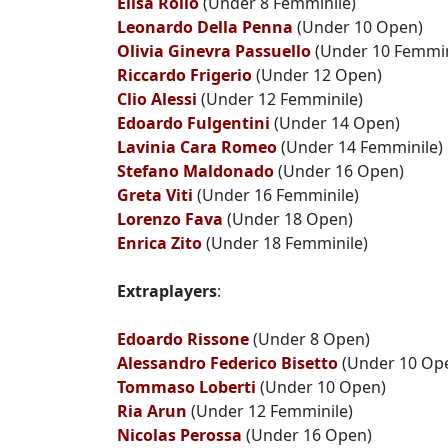
Elisa Rollo
(Under 8 Femminile)
Leonardo Della Penna
(Under 10 Open)
Olivia Ginevra Passuello
(Under 10 Femmin
Riccardo Frigerio
(Under 12 Open)
Clio Alessi
(Under 12 Femminile)
Edoardo Fulgentini
(Under 14 Open)
Lavinia Cara Romeo
(Under 14 Femminile)
Stefano Maldonado
(Under 16 Open)
Greta Viti
(Under 16 Femminile)
Lorenzo Fava
(Under 18 Open)
Enrica Zito
(Under 18 Femminile)
Extraplayers
:
Edoardo Rissone
(Under 8 Open)
Alessandro Federico Bisetto
(Under 10 Op
Tommaso Loberti
(Under 10 Open)
Ria Arun
(Under 12 Femminile)
Nicolas Perossa
(Under 16 Open)