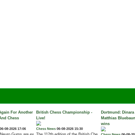
Again For Another
British Chess Championship -
Dortmund: Dinara
 And Chess
Live!
Matthias Bluebaum
wins
06-08-2026 17:06
Chess News
06-08-2026 15:30
Neuro Gums are ex
The 112th edition of the British Che
Chess News
06-08-20