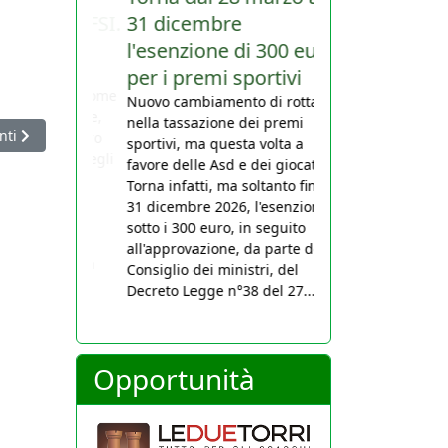
31 dicembre
l'esenzione di 300 euro
per i premi sportivi
Nuovo cambiamento di rotta
nella tassazione dei premi
o
colo successivo: Semifinale del Campionato italiano: Favaloro, Padua
nti
sportivi, ma questa volta a
favore delle Asd e dei giocatori.
Torna infatti, ma soltanto fino al
31 dicembre 2026, l'esenzione
sotto i 300 euro, in seguito
all'approvazione, da parte del
Consiglio dei ministri, del
Decreto Legge n°38 del 27...
Opportunità