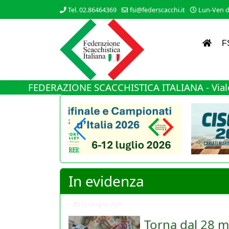
Tel. 02.86464369
fsi@federscacchi.it
Lun-Ven da
F
FEDERAZIONE SCACCHISTICA ITALIANA - Viale
In evidenza
Torna dal 28 m
Nuovo cambiamento di rot