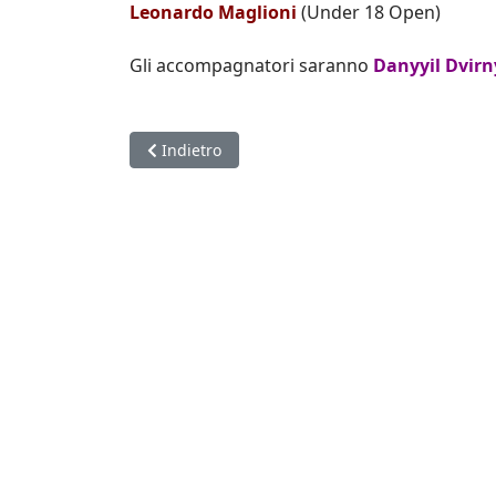
Leonardo Maglioni
(Under 18 Open)
Gli accompagnatori saranno
Danyyil Dvirn
Articolo precedente: Un contributo della Region
Indietro