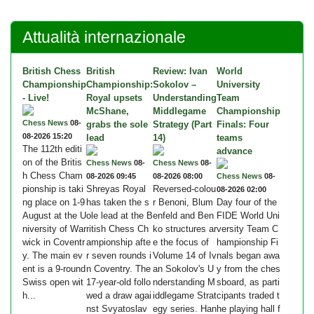
Attualità internazionale
British Chess
British
Review: Ivan
World
Championship
Championship:
Sokolov –
University
- Live!
Royal upsets
Understanding
Team
McShane,
Middlegame
Championship
Chess News
08-
grabs the sole
Strategy (Part
Finals: Four
08-2026 15:20
lead
14)
teams
The 112th editi
advance
on of the Britis
Chess News
08-
Chess News
08-
h Chess Cham
08-2026 09:45
08-2026 08:00
Chess News
08-
pionship is taki
Shreyas Royal
Reversed-colou
08-2026 02:00
ng place on 1-9
has taken the s
r Benoni, Blum
Day four of the
August at the U
ole lead at the B
enfeld and Ben
FIDE World Uni
niversity of War
ritish Chess Ch
ko structures ar
versity Team C
wick in Coventr
ampionship afte
e the focus of
hampionship Fi
y. The main ev
r seven rounds i
Volume 14 of Iv
nals began awa
ent is a 9-round
n Coventry. The
an Sokolov's U
y from the ches
Swiss open wit
17-year-old follo
nderstanding M
sboard, as parti
h...
wed a draw agai
iddlegame Strat
cipants traded t
nst Svyatoslav
egy series. Han
he playing hall f