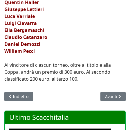
Quentin Haller
Giuseppe Lettieri
Luca Varriale
Luigi Ciavarra
Elia Bergamaschi
Claudio Catanzaro
Daniel Demozzi
William Pecci
Al vincitore di ciascun torneo, oltre al titolo e alla
Coppa, andrà un premio di 300 euro. Al secondo
classificato 200 euro, al terzo 100.
Articolo precedente: Fischer Chieti Campione d'italia femmini
Articolo succ
Indietro
Avanti
Ultimo Scacchitalia