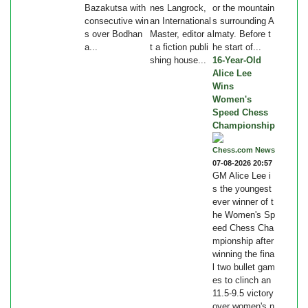
Bazakutsa with
nes Langrock,
or the mountain
consecutive win
an International
s surrounding A
s over Bodhan
Master, editor a
lmaty. Before t
a...
t a fiction publi
he start of...
shing house...
16-Year-Old
Alice Lee
Wins
Women's
Speed Chess
Championship
Chess.com News
07-08-2026 20:57
GM Alice Lee i
s the youngest
ever winner of t
he Women's Sp
eed Chess Cha
mpionship after
winning the fina
l two bullet gam
es to clinch an
11.5-9.5 victory
over women's n