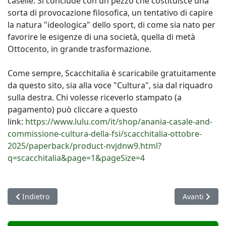
caselle. Si conclude con un pezzo che costituisce una
sorta di provocazione filosofica, un tentativo di capire
la natura "ideologica" dello sport, di come sia nato per
favorire le esigenze di una società, quella di metà
Ottocento, in grande trasformazione.
Come sempre, Scacchitalia è scaricabile gratuitamente
da questo sito, sia alla voce "Cultura", sia dal riquadro
sulla destra. Chi volesse riceverlo stampato (a
pagamento) può cliccare a questo
link:
https://www.lulu.com/it/shop/anania-casale-and-
commissione-cultura-della-fsi/scacchitalia-ottobre-
2025/paperback/product-nvjdnw9.html?
q=scacchitalia&page=1&pageSize=4
Articolo precedente: "Donna & scacchi" un corso di formazione
Articolo succ
Indietro
Avanti