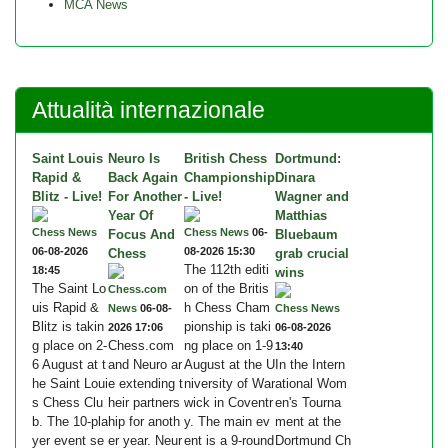
MCA News
Attualità internazionale
Saint Louis
Neuro Is
British Chess
Dortmund:
Rapid &
Back Again
Championship
Dinara
Blitz - Live!
For Another
- Live!
Wagner and
Year Of
Matthias
Chess News
Chess News
06-
Focus And
Bluebaum
06-08-2026
08-2026 15:30
Chess
grab crucial
The 112th editi
18:45
wins
The Saint Lo
on of the Britis
Chess.com
uis Rapid &
h Chess Cham
News
06-08-
Chess News
Blitz is takin
pionship is taki
2026 17:06
06-08-2026
g place on 2-
Chess.com
ng place on 1-9
13:40
6 August at t
and Neuro ar
August at the U
In the Intern
he Saint Loui
e extending t
niversity of War
ational Wom
s Chess Clu
heir partners
wick in Coventr
en's Tourna
b. The 10-pla
hip for anoth
y. The main ev
ment at the
yer event se
er year. Neur
ent is a 9-round
Dortmund Ch