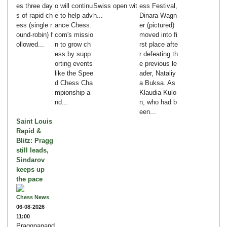
es three day
o will continu
Swiss open wit
ess Festival,
s of rapid ch
e to help adv
h...
Dinara Wagn
ess (single r
ance Chess.
er (pictured)
ound-robin) f
com's missio
moved into fi
ollowed...
n to grow ch
rst place afte
ess by supp
r defeating th
orting events
e previous le
like the Spee
ader, Nataliy
d Chess Cha
a Buksa. As
mpionship a
Klaudia Kulo
nd...
n, who had b
een...
Saint Louis
Rapid &
Blitz: Pragg
still leads,
Sindarov
keeps up
the pace
Chess News
06-08-2026
11:00
Praggnanand