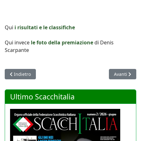
Qui
i risultati e le classifiche
Qui invece
le foto della premiazione
di Denis
Scarpante
Articolo precedente: Salta l'esenzione sui 300 euro: tutti i pr
Articolo succ
Indietro
Avanti
Ultimo Scacchitalia