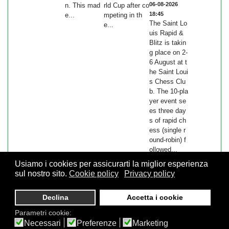
06-08-2026
n. This mad
rld Cup after co
18:45
e...
mpeting in th
The Saint Lo
e...
uis Rapid &
Blitz is takin
g place on 2-
6 August at t
he Saint Loui
s Chess Clu
b. The 10-pla
yer event se
es three day
s of rapid ch
ess (single r
ound-robin) f
ollowed...
Usiamo i cookies per assicurarti la miglior esperienza
sul nostro sito.
Cookie policy
Privacy policy
© 2026 FSI - Federazione Scacchistica Italiana - V.le Regina
Declina
Accetta i cookie
Giovanna, 12 - 20129 Milano - CF. 80105170155 - P. Iva
10013490155 - Email fsi@federscacchi.it - Tel. 02.86464369 -
Parametri cookie:
Privacy
Necessari
Preferenze
Marketing