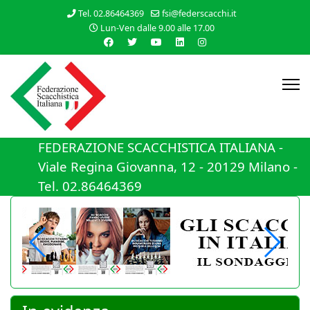
Tel. 02.86464369
fsi@federscacchi.it
Lun-Ven dalle 9.00 alle 17.00
FEDERAZIONE SCACCHISTICA ITALIANA -
Viale Regina Giovanna, 12 - 20129 Milano -
Tel. 02.86464369