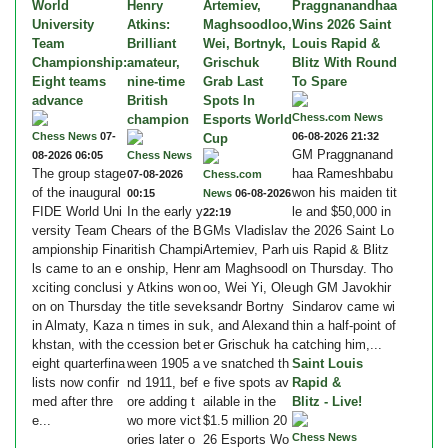
World
Henry
Artemiev,
Praggnanandhaa
University
Atkins:
Maghsoodloo,
Wins 2026 Saint
Team
Brilliant
Wei, Bortnyk,
Louis Rapid &
Championship:
amateur,
Grischuk
Blitz With Round
Eight teams
nine-time
Grab Last
To Spare
advance
British
Spots In
Chess.com News
champion
Esports World
Chess News
07-
06-08-2026 21:32
Cup
GM Praggnanand
08-2026 06:05
Chess News
The group stage
haa Rameshbabu
07-08-2026
Chess.com
of the inaugural
won his maiden tit
00:15
News
06-08-2026
FIDE World Uni
In the early y
le and $50,000 in
22:19
versity Team Ch
ears of the B
GMs Vladislav
the 2026 Saint Lo
ampionship Fina
ritish Champi
Artemiev, Parh
uis Rapid & Blitz
ls came to an e
onship, Henr
am Maghsoodl
on Thursday. Tho
xciting conclusi
y Atkins won
oo, Wei Yi, Ole
ugh GM Javokhir
on on Thursday
the title seve
ksandr Bortny
Sindarov came wi
in Almaty, Kaza
n times in su
k, and Alexand
thin a half-point of
khstan, with the
ccession bet
er Grischuk ha
catching him,...
eight quarterfina
ween 1905 a
ve snatched th
Saint Louis
lists now confir
nd 1911, bef
e five spots av
Rapid &
med after thre
ore adding t
ailable in the
Blitz - Live!
e...
wo more vict
$1.5 million 20
Chess News
ories later o
26 Esports Wo