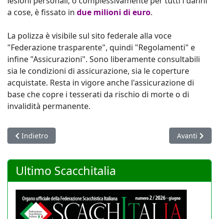
lesioni personali, o complessivamente per tutti i danni
a cose, è fissato in
due milioni di euro
.
La polizza è visibile sul sito federale alla voce
"Federazione trasparente", quindi "Regolamenti" e
infine "Assicurazioni". Sono liberamente consultabili
sia le condizioni di assicurazione, sia le coperture
acquistate. Resta in vigore anche l'assicurazione di
base che copre i tesserati da rischio di morte o di
invalidità permanente.
Articolo precedente: Un minuto di silenzio per la strage di C
Articolo succ
Indietro
Avanti
Ultimo Scacchitalia