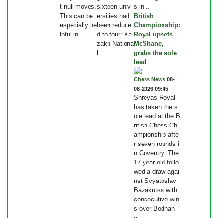
t null moves.
sixteen univ
s in...
This can be
ersities had
British
especially he
been reduce
Championship:
lpful in...
d to four: Ka
Royal upsets
zakh Nationa
McShane,
l...
grabs the sole
lead
Chess News
08-
08-2026 09:45
Shreyas Royal
has taken the s
ole lead at the B
ritish Chess Ch
ampionship afte
r seven rounds i
n Coventry. The
17-year-old follo
wed a draw agai
nst Svyatoslav
Bazakutsa with
consecutive win
s over Bodhan
a...