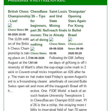
British Chess
ChessBase
Saint Louis
'Orangutan'
Championship
´26 – Tips
and Ural
Opening
- Live!
for
State
Stars Again
beginners,
Mining
For Xiong
Chess News
09-
part 26: Null
reach finals
In Bullet
08-2026 10:00
moves: The
in Almaty
Brawl
The 112th editi
art of doing
on of the Britis
Chess News
Chess.com
nothing
h Chess Cham
09-08-2026
News
09-08-
pionship is taki
Chess News
03:45
2026 00:29
ng place on 1-9
Following thr
GM Jeffery
09-08-2026
August at the U
ee days of gr
Xiong is off t
07:00
niversity of War
It’s often the
oup-stage co
he mark in 2
wick in Coventr
small tricks t
mpetition an
026 after he
y. The main ev
hat make trai
d Friday's qu
won August's
ent is a 9-round
ning clearer
arterfinals of
second Bulle
Swiss open wit
and more eff
the inaugural
t Brawl off th
h...
ective. One
FIDE World
e back of an
such feature
University Te
explosive 1
in ChessBas
am Champio
0/10 start. Pl
e´26 is the a
nship, the ori
aying more t
bility to inser
ginal field of
han 70 game