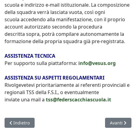
scuola e indirizzo e-mail istituzionale. La composizione
della squadra verrà lasciata vuota, così ogni
scuola accedendo alla manifestazione, con il proprio
account autorizzato secondo la procedura
descritta sopra, potrà compilare autonomamente la
formazione della propria squadra già pre-registrata.
ASSISTENZA TECNICA
Per supporto sulla piattaforma:
info@vesus.org
ASSISTENZA SU ASPETTI REGOLAMENTARI
Rivolgevetevi prioritariamente ai referenti provinciali e
regionali TSS della F.S.I., o eventualmente
inviate una mail a
tss@federscacchiascuola.it
Articolo precedente: Delibere assunte dal Consiglio federale 
Articolo suc
Indietro
Avanti