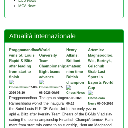
ECU News
MCA News
Attualità internazionale
Praggnanandhaa
World
Henry
Artemiev,
wins St. Louis
University
Atkins:
Maghsoodloo,
Rapid & Blitz
Team
Brilliant
Wei, Bortnyk,
after leading
Championship:
amateur,
Grischuk
from start to
Eight teams
nine-time
Grab Last
finish
advance
British
Spots In
champion
Esports World
Chess News
07-08-
Chess News
07-
Cup
2026 08:10
08-2026 06:05
Chess News
Praggnanandhaa
The group stage
07-08-2026
Chess.com
Rameshbabu won
of the inaugural
00:15
News
06-08-2026
the Saint Louis R
FIDE World Uni
In the early y
22:19
apid & Blitz after l
versity Team Ch
ears of the B
GMs Vladislav
eading the tourna
ampionship Fina
ritish Champi
Artemiev, Parh
ment from start to
ls came to an e
onship, Henr
am Maghsoodl