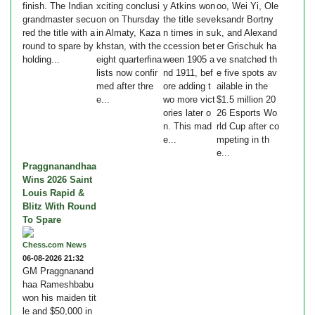
finish. The Indian
xciting conclusi
y Atkins won
oo, Wei Yi, Ole
grandmaster secu
on on Thursday
the title seve
ksandr Bortny
red the title with a
in Almaty, Kaza
n times in su
k, and Alexand
round to spare by
khstan, with the
ccession bet
er Grischuk ha
holding...
eight quarterfina
ween 1905 a
ve snatched th
lists now confir
nd 1911, bef
e five spots av
med after thre
ore adding t
ailable in the
e...
wo more vict
$1.5 million 20
ories later o
26 Esports Wo
n. This mad
rld Cup after co
e...
mpeting in th
e...
Praggnanandhaa
Wins 2026 Saint
Louis Rapid &
Blitz With Round
To Spare
Chess.com News
06-08-2026 21:32
GM Praggnanand
haa Rameshbabu
won his maiden tit
le and $50,000 in