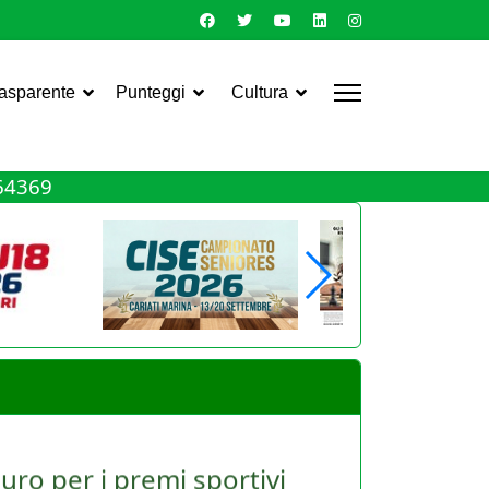
rasparente
Punteggi
Cultura
464369
uro per i premi sportivi
le Asd e dei giocatori. Torna infatti, ma