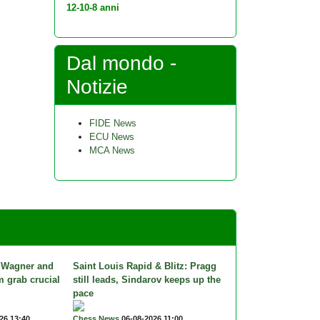
12-10-8 anni
Dal mondo -
Notizie
FIDE News
ECU News
MCA News
 Wagner and
Saint Louis Rapid & Blitz: Pragg
 grab crucial
still leads, Sindarov keeps up the
pace
26 13:40
Chess News
06-08-2026 11:00