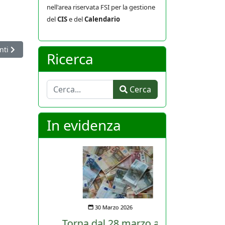
nell'area riservata FSI per la gestione
del
CIS
e del
Calendario
icolo successivo: Mondiali seniores: storico doppio argento per le Na
nti
Ricerca
Cerca
Cerca
In evidenza
30 Marzo 2026
Torna dal 28 marzo al