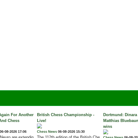
Again For Another
British Chess Championship -
Dortmund: Dinara
 And Chess
Live!
Matthias Bluebaum
wins
06-08-2026 17:06
Chess News
06-08-2026 15:30
Neuro are extendin
The 112th edition of the British Che
Chess News
06-08-20