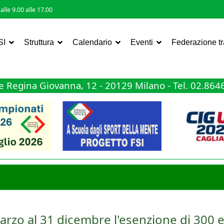
lle 9.00 alle 17.00
SI
Struttura
Calendario
Eventi
Federazione t
 Regina Giovanna, 12 - 20129 Milano - Tel. 02.86
arzo al 31 dicembre l'esenzione di 300 e
ta nella tassazione dei premi sportivi, ma questa volta a favore del