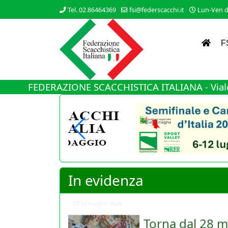
Tel. 02.86464369
fsi@federscacchi.it
Lun-Ven da
F
FEDERAZIONE SCACCHISTICA ITALIANA - Viale
In evidenza
Torna dal 28 m
Nuovo cambiamento di rot