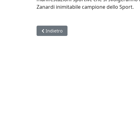
Zanardi inimitabile campione dello Sport.
Articolo precedente: Lazio scacchi Campione d'I
Indietro