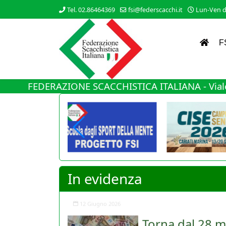
Tel. 02.86464369
fsi@federscacchi.it
Lun-Ven da
F
FEDERAZIONE SCACCHISTICA ITALIANA - Viale
In evidenza
Torna dal 28 m
Nuovo cambiamento di rot