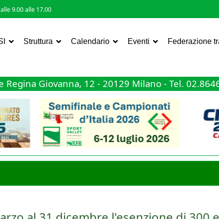
lle 9.00 alle 17.00
SI
Struttura
Calendario
Eventi
Federazione t
 Regina Giovanna, 12 - 20129 Milano - Tel. 02.86
arzo al 31 dicembre l'esenzione di 300 e
ta nella tassazione dei premi sportivi, ma questa volta a favore del