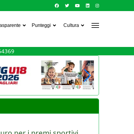
rasparente
Punteggi
Cultura
464369
uro per i premi sportivi
le Asd e dei giocatori. Torna infatti, ma