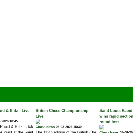
id & Blitz - Live!
British Chess Championship -
Saint Louis Rapid
Live!
wins rapid section
-2026 18:45
round loss
Rapid & Blitz is tak
Chess News
05-08-2026 15:30
 August at the Saint
The 112th edition of the British Che
Chess News
05-08-20