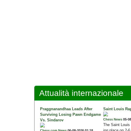
Attualità internazionale
Praggnanandhaa Leads After
Saint Louis Rap
Surviving Losing Pawn Endgame
Chess News
05-08
Vs. Sindarov
The Saint Louis 
ing place on 2-6
Chess.com News
06-08-2026 01:18