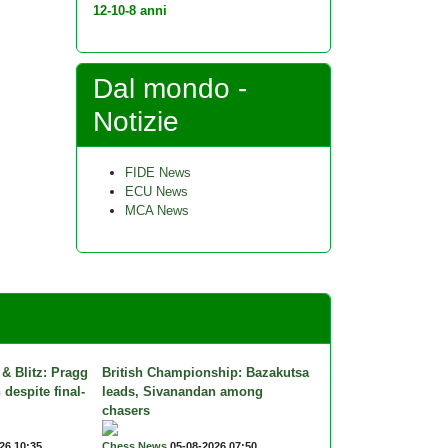
12-10-8 anni
Dal mondo -
Notizie
FIDE News
ECU News
MCA News
 & Blitz: Pragg
British Championship: Bazakutsa
 despite final-
leads, Sivanandan among
chasers
26 10:35
Chess News
05-08-2026 07:50