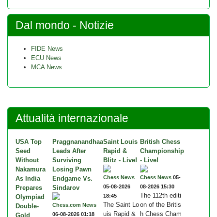
Dal mondo - Notizie
FIDE News
ECU News
MCA News
Attualità internazionale
USA Top
Praggnanandhaa
Saint Louis
British Chess
Seed
Leads After
Rapid &
Championship
Without
Surviving
Blitz - Live!
- Live!
Nakamura
Losing Pawn
Chess News
Chess News
05-
As India
Endgame Vs.
05-08-2026
08-2026 15:30
Prepares
Sindarov
The 112th editi
18:45
Olympiad
The Saint Lo
on of the Britis
Chess.com News
Double-
uis Rapid &
h Chess Cham
06-08-2026 01:18
Gold