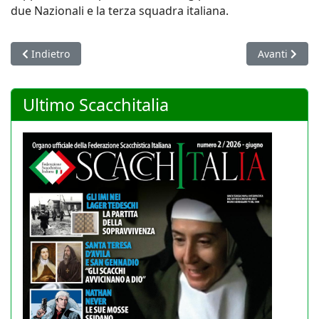
due Nazionali e la terza squadra italiana.
Articolo precedente: Coppa del Mondo per Cadetti: gli azzurrini
Articolo succ
Indietro
Avanti
Ultimo Scacchitalia