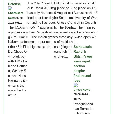
The 2026 Saint L
Blitz is takin
pionship is taki
Defense
ouis Rapid & Blitz
g place on 2-
ng place on 1-9
has only had one
6 August at t
August at the U
Chess.com
leader for four day
he Saint Loui
niversity of War
News
06-08-
s, and he has bee
s Chess Clu
wick in Coventr
2026 07:11
The USA is
n GM Praggnanan
b. The 10-pla
y. The main ev
again missin
dhaa Rameshbab
yer event se
ent is a 9-round
g GM Hikaru
u. The Indian gran
es three day
Swiss open wit
Nakamura fo
dmaster put up th
s of rapid ch
h...
r the 46th FI
e highest score...
ess (single r
Saint Louis
DE Chess Ol
ound-robin) f
Rapid &
ympiad, but
ollowed...
Blitz: Pragg
with GMs Fa
wins rapid
biano Caruan
section
a, Wesley S
despite
o, and Hans
final-round
Niemann, it r
loss
emains the t
Chess News
op-ranked te
05-08-2026
am in...
10:35
Praggnanand
haa Ramesh
babu finishe