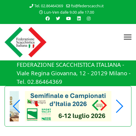
Tel. 02.86464369
fsi@federscacchi.it
Lun-Ven dalle 9.00 alle 17.00
FEDERAZIONE SCACCHISTICA ITALIANA -
Viale Regina Giovanna, 12 - 20129 Milano -
Tel. 02.86464369