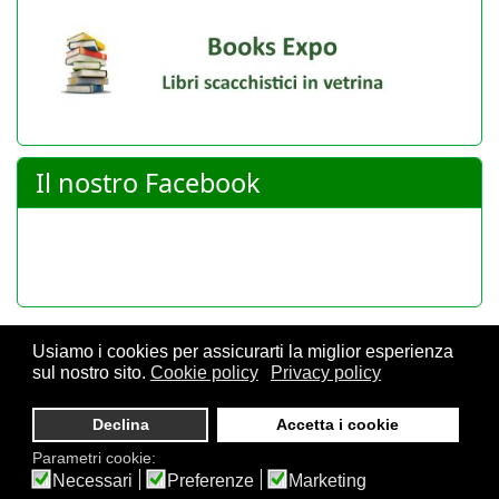
Il nostro Facebook
Usiamo i cookies per assicurarti la miglior esperienza
sul nostro sito.
Cookie policy
Privacy policy
© 2026 FSI - Federazione Scacchistica Italiana - V.le Regina
Giovanna, 12 - 20129 Milano - CF. 80105170155 - P. Iva
Declina
Accetta i cookie
10013490155 - Email fsi@federscacchi.it - Tel. 02.86464369 -
Parametri cookie:
Privacy
Necessari
Preferenze
Marketing