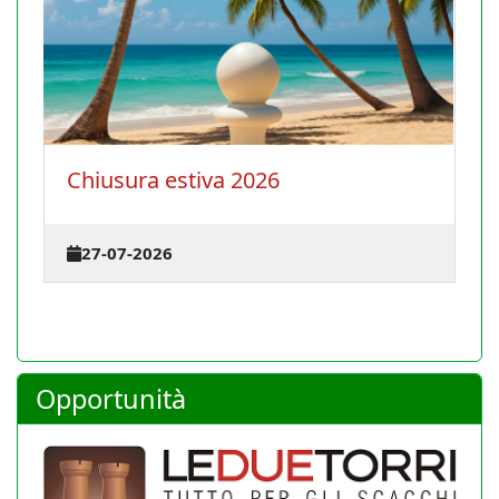
stiva 2026
La Conferenza degl
terrà il 30 agosto
23-07-2026
Opportunità