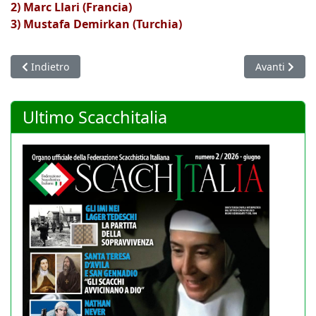
2) Marc Llari (Francia)
3) Mustafa Demirkan (Turchia)
Articolo precedente: Delibere assunte dal Consiglio federale 
Articolo succ
Indietro
Avanti
Ultimo Scacchitalia