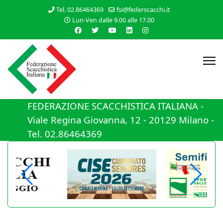
Tel. 02.86464369
fsi@federscacchi.it
Lun-Ven dalle 9.00 alle 17.00
FEDERAZIONE SCACCHISTICA ITALIANA -
Viale Regina Giovanna, 12 - 20129 Milano -
Tel. 02.86464369