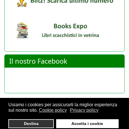
Il nostro Facebook
Usiamo i cookies per assicurarti la miglior esperienza
sul nostro sito.
Cookie policy
Privacy policy
© 2026 FSI - Federazione Scacchistica Italiana - V.le Regina
Giovanna, 12 - 20129 Milano - CF. 80105170155 - P. Iva
Declina
Accetta i cookie
10013490155 - Email fsi@federscacchi.it - Tel. 02.86464369 -