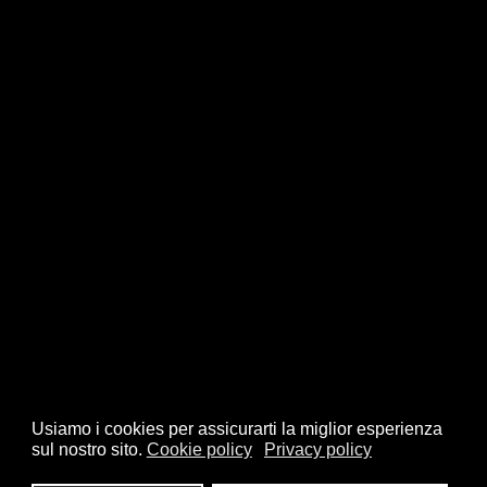
Usiamo i cookies per assicurarti la miglior esperienza
sul nostro sito.
Cookie policy
Privacy policy
© 2026 FSI - Federazione Scacchistica Italiana - V.le Regina