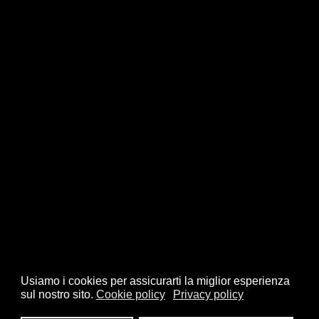
Usiamo i cookies per assicurarti la miglior esperienza
sul nostro sito.
Cookie policy
Privacy policy
© 2026 FSI - Federazione Scacchistica Italiana - V.le Regina