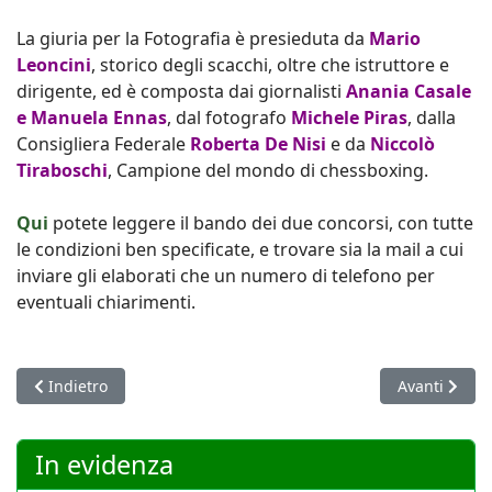
La giuria per la Fotografia è presieduta da
Mario
Leoncini
, storico degli scacchi, oltre che istruttore e
dirigente, ed è composta dai giornalisti
Anania Casale
e Manuela Ennas
, dal fotografo
Michele Piras
, dalla
Consigliera Federale
Roberta De Nisi
e da
Niccolò
Tiraboschi
, Campione del mondo di chessboxing.
Qui
potete leggere il bando dei due concorsi, con tutte
le condizioni ben specificate, e trovare sia la mail a cui
inviare gli elaborati che un numero di telefono per
eventuali chiarimenti.
Articolo precedente: Campionati italiani Gioco Rapido: triplett
Articolo succ
Indietro
Avanti
In evidenza