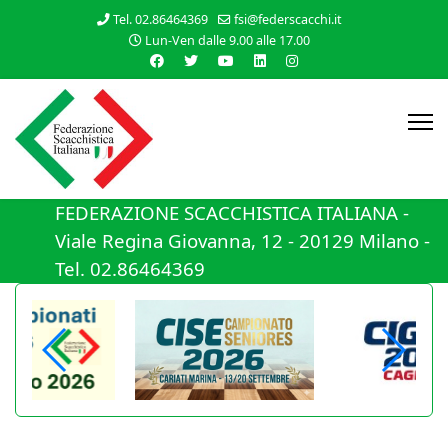
Tel. 02.86464369
fsi@federscacchi.it
Lun-Ven dalle 9.00 alle 17.00
FEDERAZIONE SCACCHISTICA ITALIANA -
Viale Regina Giovanna, 12 - 20129 Milano -
Tel. 02.86464369