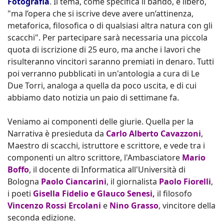
Fotografia
. Il tema, come specifica il bando, è libero,
"ma l’opera che si iscrive deve avere un’attinenza,
metaforica, filosofica o di qualsiasi altra natura con gli
scacchi". Per partecipare sarà necessaria una piccola
quota di iscrizione di 25 euro, ma anche i lavori che
risulteranno vincitori saranno premiati in denaro. Tutti
poi verranno pubblicati in un'antologia a cura di Le
Due Torri, analoga a quella da poco uscita, e di cui
abbiamo dato notizia un paio di settimane fa.
Veniamo ai componenti delle giurie. Quella per la
Narrativa è presieduta da
Carlo Alberto Cavazzoni
,
Maestro di scacchi, istruttore e scrittore, e vede tra i
componenti un altro scrittore, l'Ambasciatore
Mario
Boffo
, il docente di Informatica all'Università di
Bologna
Paolo Ciancarini
, il giornalista
Paolo Fiorelli
,
i poeti
Gisella Fidelio e Glauco Senesi,
il filosofo
Vincenzo Rossi Ercolani
e
Nino Grasso
, vincitore della
seconda edizione.