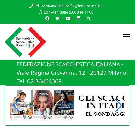
Tel. 02.86464369
fsi@federscacchi.it
Lun-Ven dalle 9.00 alle 17.00
FEDERAZIONE SCACCHISTICA ITALIANA -
Viale Regina Giovanna, 12 - 20129 Milano -
Tel. 02.86464369