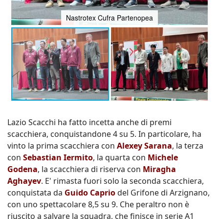
Nastrotex Cufra Partenopea
Lazio Scacchi ha fatto incetta anche di premi
scacchiera, conquistandone 4 su 5. In particolare, ha
vinto la prima scacchiera con
Alexey Sarana
, la terza
con
Sebastian Iermito
, la quarta con
Michele
Godena
, la scacchiera di riserva con
Miragha
Aghayev
. E' rimasta fuori solo la seconda scacchiera,
conquistata da
Guido Caprio
del Grifone di Arzignano,
con uno spettacolare 8,5 su 9. Che peraltro non è
riuscito a salvare la squadra, che finisce in serie A1