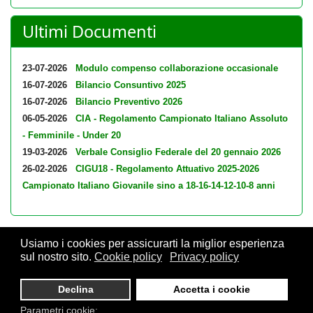
Ultimi Documenti
23-07-2026
Modulo compenso collaborazione occasionale
16-07-2026
Bilancio Consuntivo 2025
16-07-2026
Bilancio Preventivo 2026
06-05-2026
CIA - Regolamento Campionato Italiano Assoluto
- Femminile - Under 20
19-03-2026
Verbale Consiglio Federale del 20 gennaio 2026
26-02-2026
CIGU18 - Regolamento Attuativo 2025-2026
Campionato Italiano Giovanile sino a 18-16-14-12-10-8 anni
Usiamo i cookies per assicurarti la miglior esperienza
sul nostro sito.
Cookie policy
Privacy policy
© 2026 FSI - Federazione Scacchistica Italiana - V.le Regina
Giovanna, 12 - 20129 Milano - CF. 80105170155 - P. Iva
Declina
Accetta i cookie
10013490155 - Email fsi@federscacchi.it - Tel. 02.86464369 -
Parametri cookie: