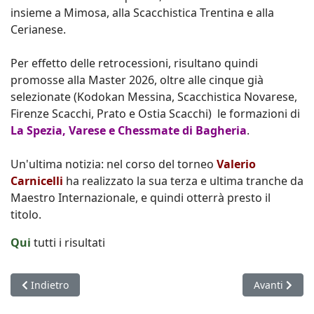
insieme a Mimosa, alla Scacchistica Trentina e alla
Cerianese.
Per effetto delle retrocessioni, risultano quindi
promosse alla Master 2026, oltre alle cinque già
selezionate (
Kodokan Messina, Scacchistica Novarese,
Firenze Scacchi, Prato e Ostia Scacchi
) le formazioni di
La Spezia, Varese e Chessmate di Bagheria
.
Un'ultima notizia: nel corso del torneo
Valerio
Carnicelli
ha realizzato la sua terza e ultima tranche da
Maestro Internazionale, e quindi otterrà presto il
titolo.
Qui
tutti i risultati
Articolo precedente: Campionati italiani seniores dal 14 al 21
Articolo succ
Indietro
Avanti