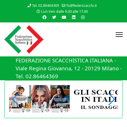
Tel. 02.86464369
fsi@federscacchi.it
Lun-Ven dalle 9.00 alle 17.00
FEDERAZIONE SCACCHISTICA ITALIANA -
Viale Regina Giovanna, 12 - 20129 Milano -
Tel. 02.86464369