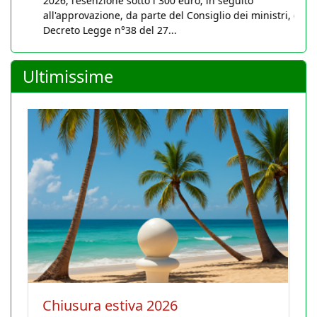
2026, l'esenzione sotto i 300 euro, in seguito
all'approvazione, da parte del Consiglio dei ministri, del
Decreto Legge n°38 del 27...
Ultimissime
Chiusura estiva 2026
L