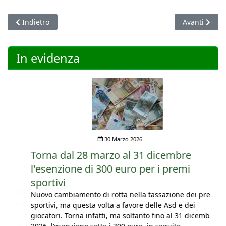
Articolo precedente: Il Presidente del CONI Giovanni Malagò in
Articolo succ
Indietro
Avanti
In evidenza
30 Marzo 2026
Torna dal 28 marzo al 31 dicembre
l'esenzione di 300 euro per i premi
sportivi
Nuovo cambiamento di rotta nella tassazione dei premi
sportivi, ma questa volta a favore delle Asd e dei
giocatori. Torna infatti, ma soltanto fino al 31 dicembre