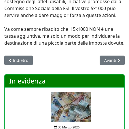
sostegno degli atleti disabili, iniziative promosse dalla
Commissione Sociale della FSI. Il vostro 5x1000 può
servire anche a dare maggior forza a queste azioni.
Va come sempre ribadito che il 5x1000 NON è una
tassa aggiuntiva, ma solo un modo per individuare la
destinazione di una piccola parte delle imposte dovute.
Articolo precedente: Europei seniores a Creta, due Nazionali it
Articolo suc
Indietro
Avanti
In evidenza
30 Marzo 2026