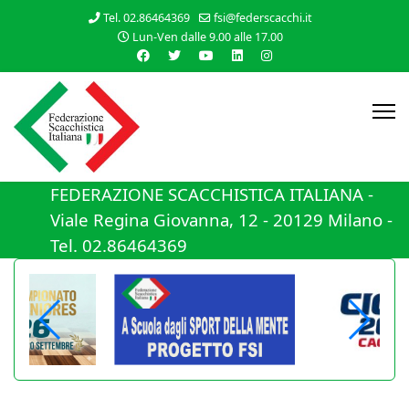
Tel. 02.86464369
fsi@federscacchi.it
Lun-Ven dalle 9.00 alle 17.00
FEDERAZIONE SCACCHISTICA ITALIANA -
Viale Regina Giovanna, 12 - 20129 Milano -
Tel. 02.86464369