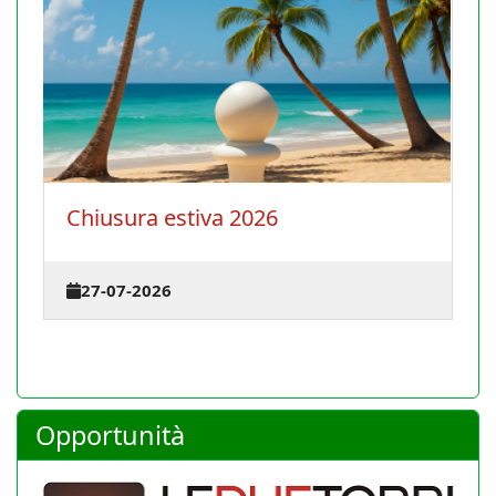
Chiusura estiva 2026
La 
ter
27-07-2026
23
Opportunità