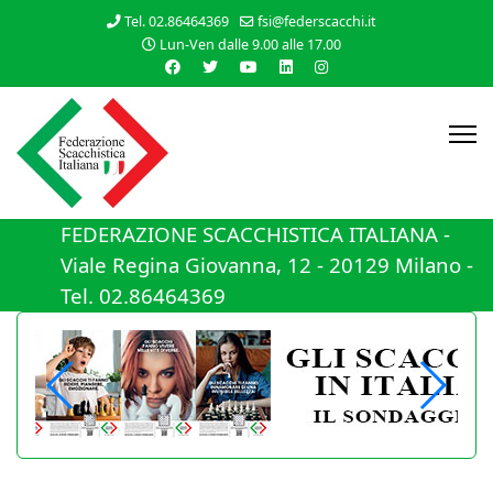
Tel. 02.86464369
fsi@federscacchi.it
Lun-Ven dalle 9.00 alle 17.00
FEDERAZIONE SCACCHISTICA ITALIANA -
Viale Regina Giovanna, 12 - 20129 Milano -
Tel. 02.86464369