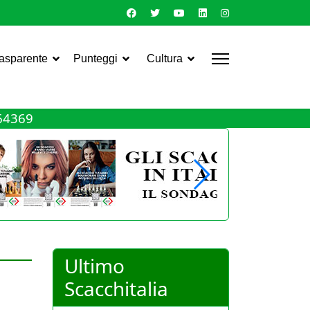
rasparente
Punteggi
Cultura
464369
Ultimo
Scacchitalia