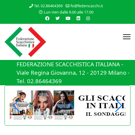
Tel. 02.86464369
fsi@federscacchi.it
Lun-Ven dalle 9.00 alle 17.00
FEDERAZIONE SCACCHISTICA ITALIANA -
Viale Regina Giovanna, 12 - 20129 Milano -
Tel. 02.86464369