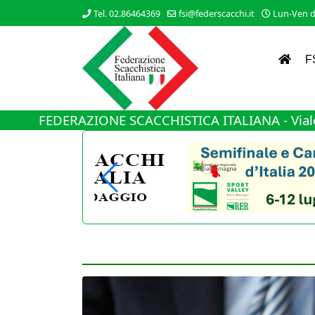
Tel. 02.86464369
fsi@federscacchi.it
Lun-Ven da
F
FEDERAZIONE SCACCHISTICA ITALIANA - Viale