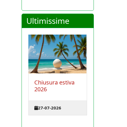
Ultimissime
Chiusura estiva
La Conferenza
pei
2026
degli istruttori 
terrà il 30 agos
2026 a Cagliari
27-07-2026
23-07-2026