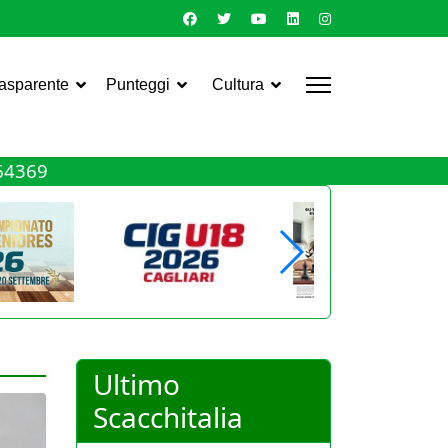
rasparente
Punteggi
Cultura
464369
Ultimo
Scacchitalia