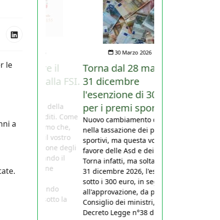
30 Marzo 2026
r le
Torna dal 28 marzo al
31 dicembre
l'esenzione di 300 euro
per i premi sportivi
Nuovo cambiamento di rotta
nni a
nella tassazione dei premi
sportivi, ma questa volta a
favore delle Asd e dei giocatori.
Torna infatti, ma soltanto fino al
tate.
31 dicembre 2026, l'esenzione
sotto i 300 euro, in seguito
all'approvazione, da parte del
Consiglio dei ministri, del
Decreto Legge n°38 del 27...