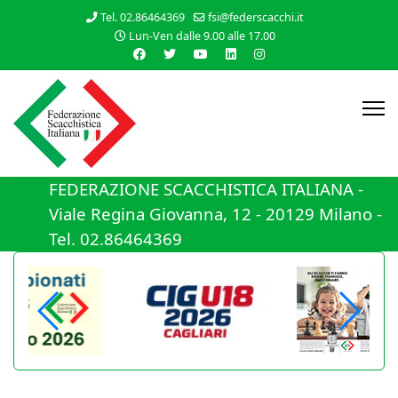
Tel. 02.86464369
fsi@federscacchi.it
Lun-Ven dalle 9.00 alle 17.00
FEDERAZIONE SCACCHISTICA ITALIANA -
Viale Regina Giovanna, 12 - 20129 Milano -
Tel. 02.86464369