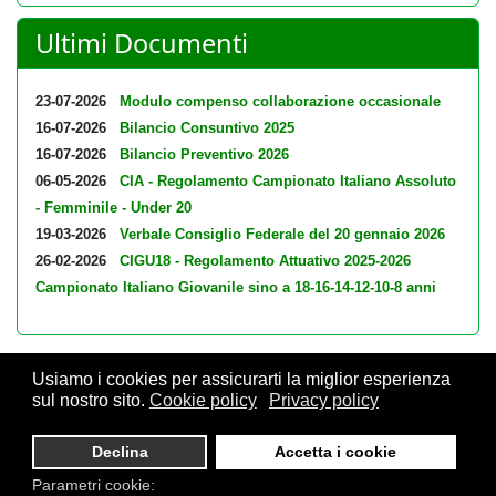
Ultimi Documenti
23-07-2026
Modulo compenso collaborazione occasionale
16-07-2026
Bilancio Consuntivo 2025
16-07-2026
Bilancio Preventivo 2026
06-05-2026
CIA - Regolamento Campionato Italiano Assoluto
- Femminile - Under 20
19-03-2026
Verbale Consiglio Federale del 20 gennaio 2026
26-02-2026
CIGU18 - Regolamento Attuativo 2025-2026
Campionato Italiano Giovanile sino a 18-16-14-12-10-8 anni
Usiamo i cookies per assicurarti la miglior esperienza
sul nostro sito.
Cookie policy
Privacy policy
© 2026 FSI - Federazione Scacchistica Italiana - V.le Regina
Giovanna, 12 - 20129 Milano - CF. 80105170155 - P. Iva
Declina
Accetta i cookie
10013490155 - Email fsi@federscacchi.it - Tel. 02.86464369 -
Parametri cookie:
Privacy