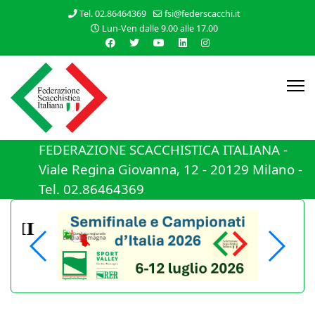
Tel. 02.86464369
fsi@federscacchi.it
Lun-Ven dalle 9.00 alle 17.00
FEDERAZIONE SCACCHISTICA ITALIANA -
Viale Regina Giovanna, 12 - 20129 Milano -
Tel. 02.86464369