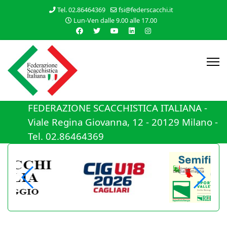
Tel. 02.86464369
fsi@federscacchi.it
Lun-Ven dalle 9.00 alle 17.00
FEDERAZIONE SCACCHISTICA ITALIANA -
Viale Regina Giovanna, 12 - 20129 Milano -
Tel. 02.86464369