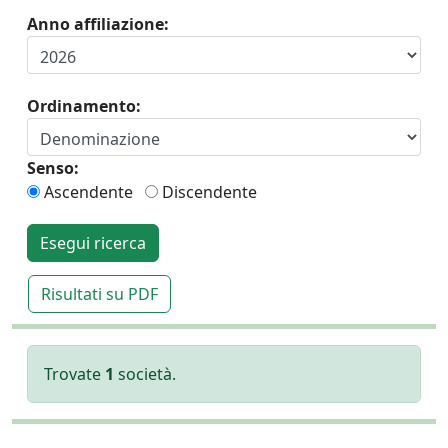
Anno affiliazione:
Ordinamento:
Senso:
Ascendente
Discendente
Esegui ricerca
Risultati su PDF
Trovate
1
società.