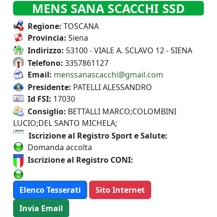
MENS SANA SCACCHI SSD
Regione:
TOSCANA
Provincia:
Siena
Indirizzo:
53100 - VIALE A. SCLAVO 12 - SIENA
Telefono:
3357861127
Email:
menssanascacchi@gmail.com
Presidente:
PATELLI ALESSANDRO
Id FSI:
17030
Consiglio:
BETTALLI MARCO;COLOMBINI
LUCIO;DEL SANTO MICHELA;
Iscrizione al Registro Sport e Salute:
Domanda accolta
Iscrizione al Registro CONI:
Elenco Tesserati
Sito Internet
Invia Email