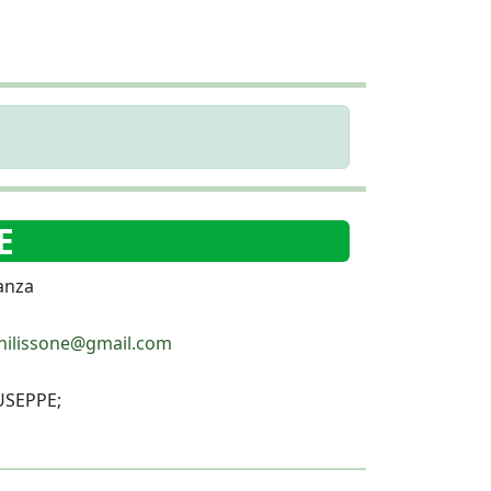
E
anza
hilissone@gmail.com
SEPPE;