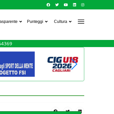
rasparente
Punteggi
Cultura
464369