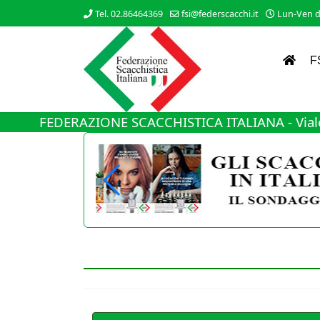
Tel. 02.86464369
fsi@federscacchi.it
Lun-Ven da
F
FEDERAZIONE SCACCHISTICA ITALIANA - Viale