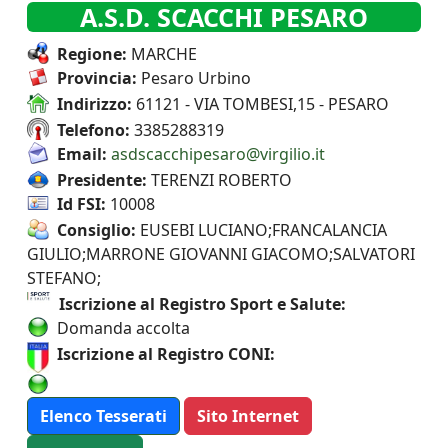
A.S.D. SCACCHI PESARO
Regione:
MARCHE
Provincia:
Pesaro Urbino
Indirizzo:
61121 - VIA TOMBESI,15 - PESARO
Telefono:
3385288319
Email:
asdscacchipesaro@virgilio.it
Presidente:
TERENZI ROBERTO
Id FSI:
10008
Consiglio:
EUSEBI LUCIANO;FRANCALANCIA
GIULIO;MARRONE GIOVANNI GIACOMO;SALVATORI
STEFANO;
Iscrizione al Registro Sport e Salute:
Domanda accolta
Iscrizione al Registro CONI:
Elenco Tesserati
Sito Internet