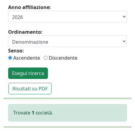
Anno affiliazione:
Ordinamento:
Senso:
Ascendente
Discendente
Esegui ricerca
Risultati su PDF
Trovate
1
società.