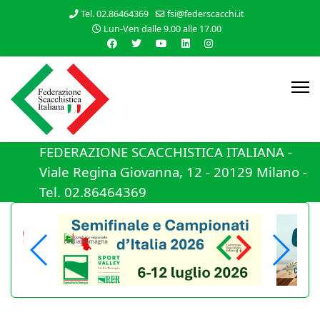
Tel. 02.86464369
fsi@federscacchi.it
Lun-Ven dalle 9.00 alle 17.00
FEDERAZIONE SCACCHISTICA ITALIANA -
Viale Regina Giovanna, 12 - 20129 Milano -
Tel. 02.86464369