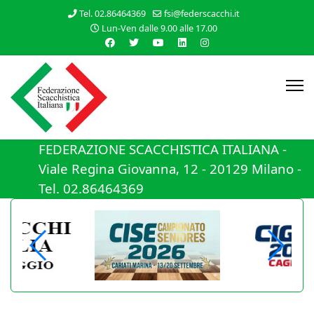
Tel. 02.86464369
fsi@federscacchi.it
Lun-Ven dalle 9.00 alle 17.00
FEDERAZIONE SCACCHISTICA ITALIANA -
Viale Regina Giovanna, 12 - 20129 Milano -
Tel. 02.86464369