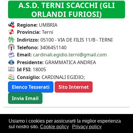
A.S.D. TERNI SCACCHI (GLI
ORLANDI FURIOSI)
Regione:
UMBRIA
Provincia:
Terni
Indirizzo:
05100 - VIA DE FILIS 11/B - TERNI
Telefono:
3406451140
Email:
cardinali.egidio.terni@gmail.com
Presidente:
GRAMMATICA ANDREA
Id FSI:
18005
Consiglio:
CARDINALI EGIDIO;
Elenco Tesserati
Sito Internet
Invia Email
Usiamo i cookies per assicurarti la miglior esperienza
sul nostro sito.
Cookie policy
Privacy policy