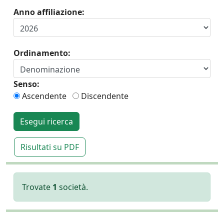
Anno affiliazione:
Ordinamento:
Senso:
Ascendente
Discendente
Esegui ricerca
Risultati su PDF
Trovate
1
società.